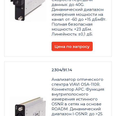
данных: до 40G.
Динамический диапазон
измерения мощности на
канал: от -60 до +15 дБмВт.
Полная безопасная
мощность: +23 дБм.
Линейность: ±0,1 дБ.
Цена по запросу
2304/91.14
Анализатор оптического
спектра VIAVI OSA-110R.
Коннектор APC. Функция
внутриполосного
измерения истинного
OSNR в сетях на основе
ROADM. Динамический
диапазон I-OSNR: до >25