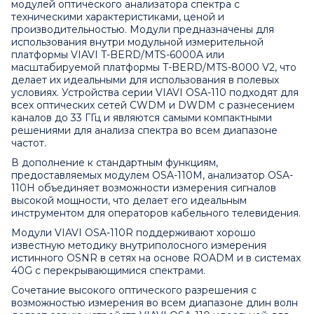
модулей оптического анализатора спектра с
техническими характеристиками, ценой и
производительностью. Модули предназначены для
использования внутри модульной измерительной
платформы VIAVI T-BERD/MTS-6000A или
масштабируемой платформы T-BERD/MTS-8000 V2, что
делает их идеальными для использования в полевых
условиях. Устройства серии VIAVI OSA-110 подходят для
всех оптических сетей CWDM и DWDM с разнесением
каналов до 33 ГГц и являются самыми компактными
решениями для анализа спектра во всем диапазоне
частот.
В дополнение к стандартным функциям,
предоставляемых модулем OSA-110M, анализатор OSA-
110H объединяет возможности измерения сигналов
высокой мощности, что делает его идеальным
инструментом для операторов кабельного телевидения.
Модули VIAVI OSA-110R поддерживают хорошо
известную методику внутриполосного измерения
истинного OSNR в сетях на основе ROADM и в системах
40G с перекрывающимися спектрами.
Сочетание высокого оптического разрешения с
возможностью измерения во всем диапазоне длин волн