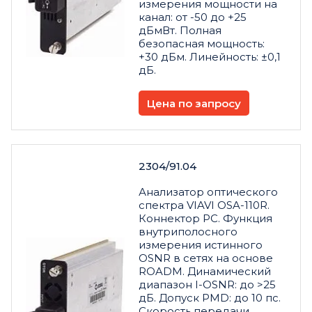
измерения мощности на
канал: от -50 до +25
дБмВт. Полная
безопасная мощность:
+30 дБм. Линейность: ±0,1
дБ.
Цена по запросу
2304/91.04
Анализатор оптического
спектра VIAVI OSA-110R.
Коннектор PC. Функция
внутриполосного
измерения истинного
OSNR в сетях на основе
ROADM. Динамический
диапазон I-OSNR: до >25
дБ. Допуск PMD: до 10 пс.
Скорость передачи