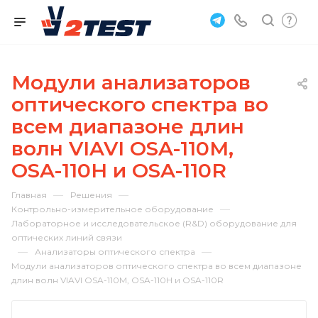
Модули анализаторов
оптического спектра во
всем диапазоне длин
волн VIAVI OSA-110M,
OSA-110H и OSA-110R
—
—
Главная
Решения
—
Контрольно-измерительное оборудование
Лабораторное и исследовательское (R&D) оборудование для
оптических линий связи
—
—
Анализаторы оптического спектра
Модули анализаторов оптического спектра во всем диапазоне
длин волн VIAVI OSA-110M, OSA-110H и OSA-110R