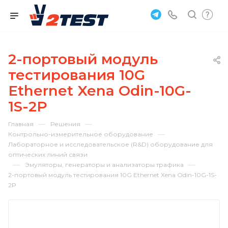
2-портовый модуль
тестирования 10G
Ethernet Xena Odin-10G-
1S-2P
—
—
Главная
Решения
—
Контрольно-измерительное оборудование
Лабораторное и исследовательское (R&D) оборудование для
оптических линий связи
—
—
Эмуляторы, генераторы и анализаторы трафика
2-портовый модуль тестирования 10G Ethernet Xena Odin-10G-1S-
2P