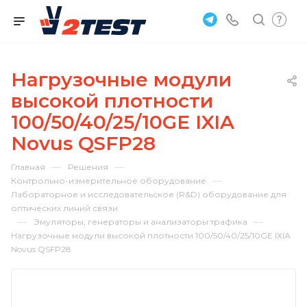
Нагрузочные модули
высокой плотности
100/50/40/25/10GE IXIA
Novus QSFP28
—
—
Главная
Решения
—
Контрольно-измерительное оборудование
Лабораторное и исследовательское (R&D) оборудование для
оптических линий связи
—
—
Эмуляторы, генераторы и анализаторы трафика
Нагрузочные модули высокой плотности 100/50/40/25/10GE IXIA
Novus QSFP28