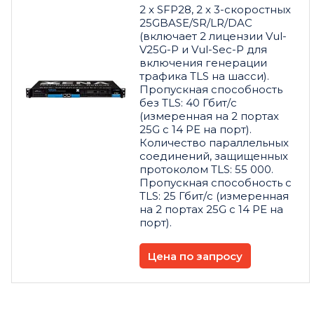
2 x SFP28, 2 x 3-скоростных
25GBASE/SR/LR/DAC
(включает 2 лицензии Vul-
V25G-P и Vul-Sec-P для
включения генерации
трафика TLS на шасси).
Пропускная способность
без TLS: 40 Гбит/с
(измеренная на 2 портах
25G с 14 PE на порт).
Количество параллельных
соединений, защищенных
протоколом TLS: 55 000.
Пропускная способность с
TLS: 25 Гбит/с (измеренная
на 2 портах 25G с 14 PE на
порт).
Цена по запросу