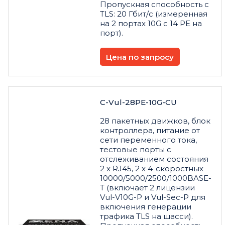
Пропускная способность с
TLS: 20 Гбит/с (измеренная
на 2 портах 10G с 14 PE на
порт).
Цена по запросу
C-Vul-28PE-10G-CU
28 пакетных движков, блок
контроллера, питание от
сети переменного тока,
тестовые порты с
отслеживанием состояния
2 x RJ45, 2 x 4-скоростных
10000/5000/2500/1000BASE-
T (включает 2 лицензии
Vul-V10G-P и Vul-Sec-P для
включения генерации
трафика TLS на шасси).