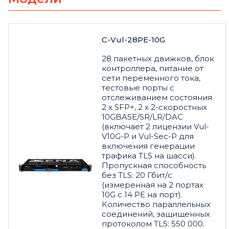
C-Vul-28PE-10G
28 пакетных движков, блок
контроллера, питание от
сети переменного тока,
тестовые порты с
отслеживанием состояния
2 x SFP+, 2 x 2-скоростных
10GBASE/SR/LR/DAC
(включает 2 лицензии Vul-
V10G-P и Vul-Sec-P для
включения генерации
трафика TLS на шасси).
Пропускная способность
без TLS: 20 Гбит/с
(измеренная на 2 портах
10G с 14 PE на порт).
Количество параллельных
соединений, защищенных
протоколом TLS: 550 000.