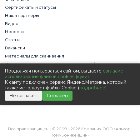
Сертификаты и статусы
Наши партнеры
Видео
Новости
Статьи
Вакансии
Материалы для скачивания
Cогласие на использование файлов cookies
Продолжая пользоваться сайтом, вы даете
согласие
Обработка персональных данных с помощью сервиса
использование файлов cookies (куки)
«Яндекс.Метрика»
К сайту подключен сервис Яндекс.Метрика, который
Политика в отношении обработки персональных данных
также использует файлы Cookie (
подробнее
).
Пользовательское соглашение
Не согласен
Согласен
Согласие на обработку персональных данных
Все права защищены © 2009 – 2026 Компания ООО «Алькор-
Коммьюникейшин»