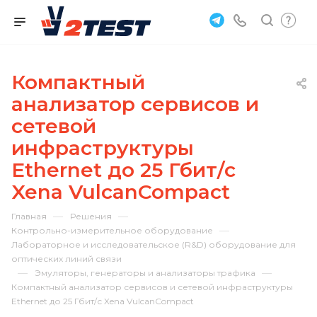
Компактный
анализатор сервисов и
сетевой
инфраструктуры
Ethernet до 25 Гбит/с
Xena VulcanCompact
—
—
Главная
Решения
—
Контрольно-измерительное оборудование
Лабораторное и исследовательское (R&D) оборудование для
оптических линий связи
—
—
Эмуляторы, генераторы и анализаторы трафика
Компактный анализатор сервисов и сетевой инфраструктуры
Ethernet до 25 Гбит/с Xena VulcanCompact