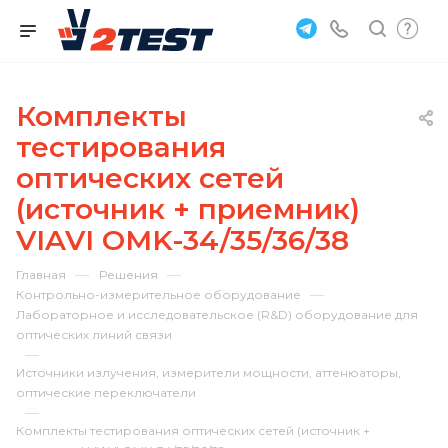
Комплекты
тестирования
оптических сетей
(источник + приемник)
VIAVI OMK-34/35/36/38
—
—
Главная
Решения
—
Контрольно-измерительное оборудование
Лабораторное и исследовательское (R&D) оборудование для
оптических линий связи
—
Источники излучения, измерители мощности, аттенюаторы,
оптические переключатели
—
Комплекты тестирования оптических сетей (источник +