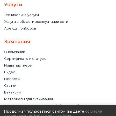
Услуги
Технические услуги
Услуги в области эксплуатации сети
Аренда приборов
Компания
О компании
Сертификаты и статусы
Наши партнеры
Видео
Новости
Статьи
Вакансии
Материалы для скачивания
Cогласие на использование файлов cookies
Продолжая пользоваться сайтом, вы даете
согласие
Обработка персональных данных с помощью сервиса