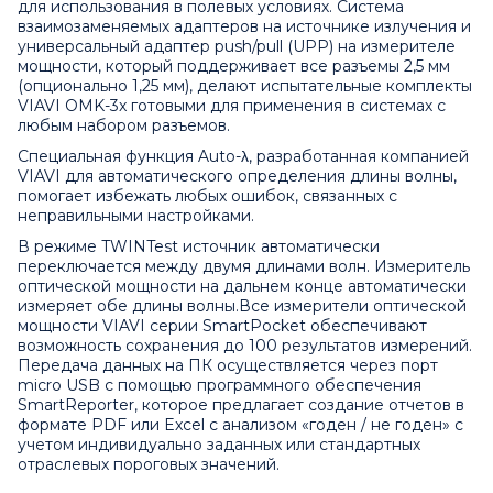
для использования в полевых условиях. Система
взаимозаменяемых адаптеров на источнике излучения и
универсальный адаптер push/pull (UPP) на измерителе
мощности, который поддерживает все разъемы 2,5 мм
(опционально 1,25 мм), делают испытательные комплекты
VIAVI OMK-3x готовыми для применения в системах с
любым набором разъемов.
Специальная функция Auto-λ, разработанная компанией
VIAVI для автоматического определения длины волны,
помогает избежать любых ошибок, связанных с
неправильными настройками.
В режиме TWINTest источник автоматически
переключается между двумя длинами волн. Измеритель
оптической мощности на дальнем конце автоматически
измеряет обе длины волны.Все измерители оптической
мощности VIAVI серии SmartPocket обеспечивают
возможность сохранения до 100 результатов измерений.
Передача данных на ПК осуществляется через порт
micro USB с помощью программного обеспечения
SmartReporter, которое предлагает создание отчетов в
формате PDF или Excel с анализом «годен / не годен» с
учетом индивидуально заданных или стандартных
отраслевых пороговых значений.