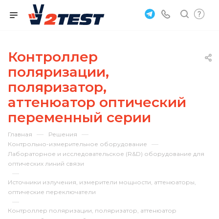
Контроллер
поляризации,
поляризатор,
аттенюатор оптический
переменный серии
—
—
Главная
Решения
—
Контрольно-измерительное оборудование
Лабораторное и исследовательское (R&D) оборудование для
оптических линий связи
—
Источники излучения, измерители мощности, аттенюаторы,
оптические переключатели
—
Контроллер поляризации, поляризатор, аттенюатор