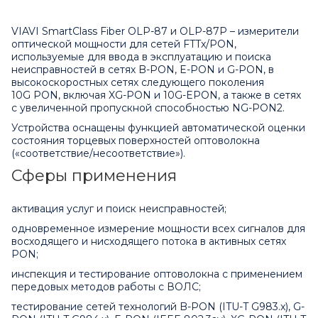
VIAVI SmartClass Fiber OLP-87 и OLP-87P – измерители
оптической мощности для сетей FTTx/PON,
используемые для ввода в эксплуатацию и поиска
неисправностей в сетях B-PON, E-PON и G-PON, в
высокоскоростных сетях следующего поколения
10G PON, включая XG-PON и 10G-EPON, а также в сетях
с увеличенной пропускной способностью NG-PON2.
Устройства оснащены функцией автоматической оценки
состояния торцевых поверхностей оптоволокна
(«соответствие/несоответствие»).
Сферы применения
активация услуг и поиск неисправностей;
одновременное измерение мощности всех сигналов для
восходящего и нисходящего потока в активных сетях
PON;
инспекция и тестирование оптоволокна с применением
передовых методов работы с ВОЛС;
тестирование сетей технологий B-PON (ITU-T G983.x), G-