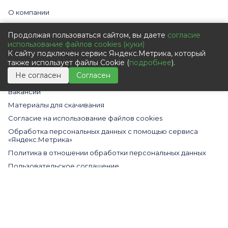
О компании
Сертификаты и статусы
Продолжая пользоваться сайтом, вы даете
согласие
Наши партнеры
использование файлов cookies (куки)
Видео
К сайту подключен сервис Яндекс.Метрика, который
также использует файлы Cookie (
подробнее
).
Новости
Не согласен
Согласен
Статьи
Вакансии
Материалы для скачивания
Cогласие на использование файлов cookies
Обработка персональных данных с помощью сервиса
«Яндекс.Метрика»
Политика в отношении обработки персональных данных
Пользовательское соглашение
Согласие на обработку персональных данных
Все права защищены © 2009 – 2026 Компания ООО «Алькор-