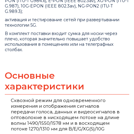
PON (ITU-T G984.x), E-PON (IEEE 802.3av), XG-PON (ITU-T
G.987), 10G-EPON (IEEE 802.3av), NG-PON2 (ITU-T
G.989.3);
активация и тестирование сетей при развертывании
технологии 5G.
В комплект поставки входит сумка для носки через
плечо, которая значительно повышает удобство
использования в помещениях или на телеграфных
столбах.
Основные
характеристики
Сквозной режим для одновременного
измерения и отображения сигналов
передачи голоса, данных и видеосигналов в
оптоволокне в нисходящем потоке на длине
волны 1490/1550/1578 нм и в восходящем
потоке 1270/1310 нм для B/E/G/XG(S)/10G