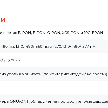
ки
 в сетях B-PON, E-PON, G-PON, XGS-PON и 10G-EPON
0 нм, 1310/1490/1550 нм и 1270/1310/1490/1577 нм
0 / 1577 нм
из уровня мощности (по критерию «годен / не годен»)
омера ONU/ONT, обнаружение постороннего/мешающе