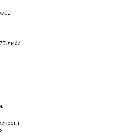
оров
35, либо
а.
асности,
ая