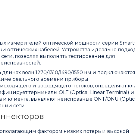
вных измерителей оптической мощности серии SmartC
ки оптических кабелей. Устройства идеально подхо
ети, позволяя выполнять тестирование для
еисправностей.
 длинах волн 1270/1310/1490/1550 нм и подключаются
ежиме реального времени приборы
сходящего и восходящего потоков, определяют кла
тифицирует терминалы OLT (Optical Linear Terminal) 
ра и клиента, выявляют неисправные ONT/ONU (Optic
ании сети.
оннекторов
овополагающим фактором низких потерь и высокой