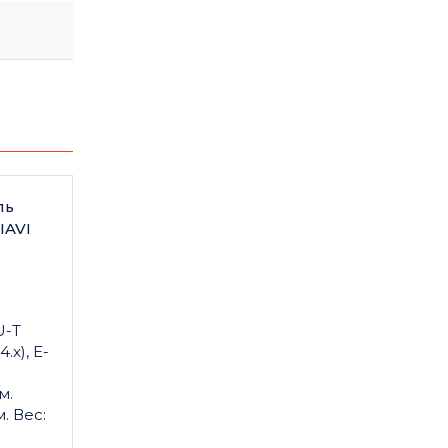
ль
IAVI
U-T
.x), E-
м.
. Вес: