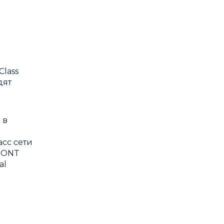
lass
дят
 в
сс сети
и ONT
al