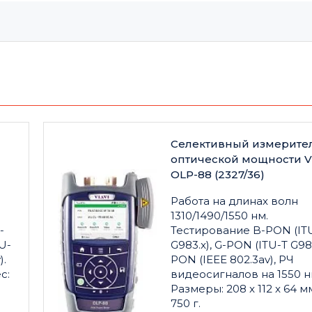
Селективный измерите
оптической мощности V
OLP-88 (2327/36)
Работа на длинах волн
1310/1490/1550 нм.
-
Тестирование B-PON (IT
U-
G983.x), G-PON (ITU-T G984
).
PON (IEEE 802.3av), РЧ
с:
видеосигналов на 1550 н
Размеры: 208 x 112 x 64 мм
750 г.