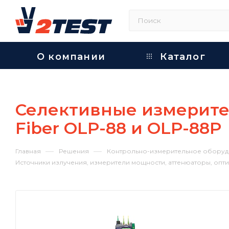
О компании
Каталог
Селективные измерител
Fiber OLP-88 и OLP-88P
—
—
Главная
Решения
Контрольно-измерительное оборуд
Источники излучения, измерители мощности, аттенюаторы, опт