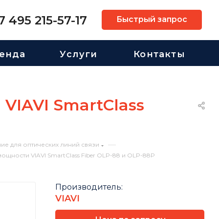
7 495 215-57-17
Быстрый запрос
енда
Услуги
Контакты
IAVI SmartClass
—
ие для оптических линий связи
щности VIAVI SmartClass Fiber OLP-88 и OLP-88P
Производитель:
VIAVI