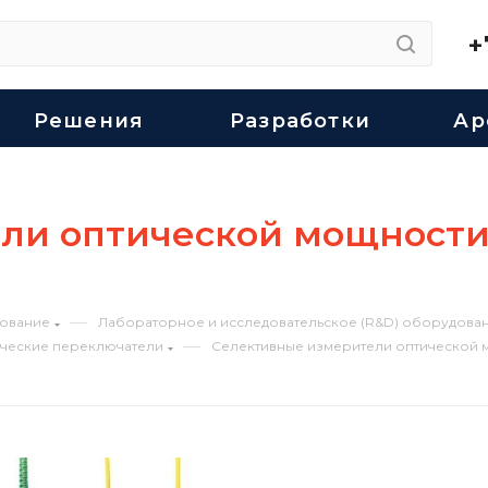
+
Решения
Разработки
Ар
и оптической мощности V
—
ование
Лабораторное и исследовательское (R&D) оборудован
—
ические переключатели
Селективные измерители оптической мо