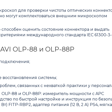
кроскоп для проверки чистоты оптических коннект
льно могут комплектоваться внешним микроскопом
 способен оценить состояние коннектора и выдать
 критериями международного стандарта IEC 61300-3-
AVI OLP-88 и OLP-88P
 подключения;
 восстановления системы;
облем, связанных с нехваткой практики у персонал
 OLP-88 и OLP-88P: измеритель мощности с APC
одство по быстрой настройке и инструкция по безоп
 Вт) FITP-RBP2, адаптер питания (12 В, 2 A) PS4, мягк