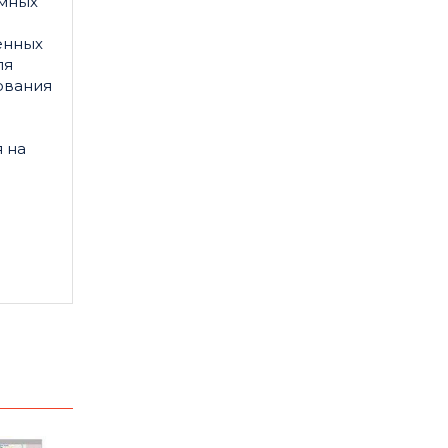
мных
енных
ля
ования
м
 на