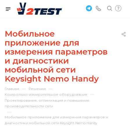
Мобильное
приложение для
измерения параметров
и диагностики
мобильной сети
Keysight Nemo Handy
—
—
Главная
Решения
—
Контрольно-измерительное оборудование
Проектирование, оптимизация и повышение
производительности сети
—
Мобильное приложение для измерения параметров и
диагностики мобильной сети Keysight Nemo Handy