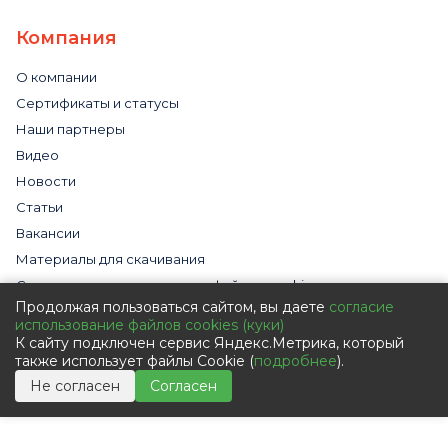
Компания
О компании
Сертификаты и статусы
Наши партнеры
Видео
Новости
Статьи
Вакансии
Материалы для скачивания
Cогласие на использование файлов cookies
Продолжая пользоваться сайтом, вы даете
согласие
Обработка персональных данных с помощью сервиса
использование файлов cookies (куки)
«Яндекс.Метрика»
К сайту подключен сервис Яндекс.Метрика, который
Политика в отношении обработки персональных данных
также использует файлы Cookie (
подробнее
).
Пользовательское соглашение
Не согласен
Согласен
Согласие на обработку персональных данных