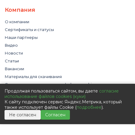
Компания
О компании
Сертификаты и статусы
Наши партнеры
Видео
Новости
Статьи
Вакансии
Материалы для скачивания
Cогласие на использование файлов cookies
Продолжая пользоваться сайтом, вы даете
согласие
Обработка персональных данных с помощью сервиса
использование файлов cookies (куки)
«Яндекс.Метрика»
К сайту подключен сервис Яндекс.Метрика, который
Политика в отношении обработки персональных данных
также использует файлы Cookie (
подробнее
).
Пользовательское соглашение
Не согласен
Согласен
Согласие на обработку персональных данных