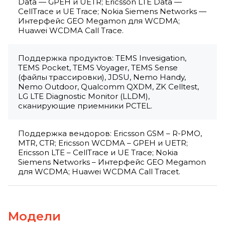
Data — GPEH и UETR; Ericsson LTE Data —
CellTrace и UE Trace; Nokia Siemens Networks —
Интерфейс GEO Megamon для WCDMA;
Huawei WCDMA Call Trace.
Поддержка продуктов: TEMS Invesigation,
TEMS Pocket, TEMS Voyager, TEMS Sense
(файлы трассировки), JDSU, Nemo Handy,
Nemo Outdoor, Qualcomm QXDM, ZK Celltest,
LG LTE Diagnostic Monitor (LLDM),
сканирующие приемники PCTEL.
Поддержка вендоров: Ericsson GSM – R-PMO,
MTR, CTR; Ericsson WCDMA – GPEH и UETR;
Ericsson LTE – CellTrace и UE Trace; Nokia
Siemens Networks – Интерфейс GEO Megamon
для WCDMA; Huawei WCDMA Call Tracet.
Модели