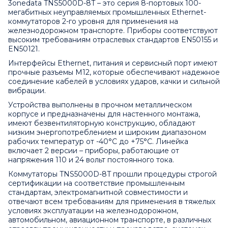
3onedata TNS5000D-8T – это серия 8-портовых 100-
мегабитных неуправляемых промышленных Ethernet-
коммутаторов 2-го уровня для применения на
железнодорожном транспорте. Приборы соответствуют
высоким требованиям отраслевых стандартов EN50155 и
EN50121.
Интерфейсы Ethernet, питания и сервисный порт имеют
прочные разъемы M12, которые обеспечивают надежное
соединение кабелей в условиях ударов, качки и сильной
вибрации.
Устройства выполнены в прочном металлическом
корпусе и предназначены для настенного монтажа,
имеют безвентиляторную конструкцию, обладают
низким энергопотреблением и широким диапазоном
рабочих температур от -40°С до +75°С. Линейка
включает 2 версии – приборы, работающие от
напряжения 110 и 24 вольт постоянного тока.
Коммутаторы TNS5000D-8T прошли процедуры строгой
сертификации на соответствие промышленным
стандартам, электромагнитной совместимости и
отвечают всем требованиям для применения в тяжелых
условиях эксплуатации на железнодорожном,
автомобильном, авиационном транспорте, в различных