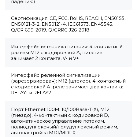
падению)
Сертификация: CE, FCC, RoHS, REACH, EN50155,
EN50121-3-2, EN50121-4, IEC61373, EN45545,
Q/CR 699-2019, Q/CRRC J26-2018
Интерфейс источника питания: 4-контактный
разъем M12 с кодировкой A, питание
занимает 2 контакта, V- и V+
Интерфейс релейной сигнализации
(зарезервирован): M12 (штекер), 4-контактный
с кодировкой A, реле занимает два контакта:
RELAY1 и RELAY2
Порт Ethernet 100M: 10/100Base-T(X), M12
(гнездо), 4-контактный с кодировкой D,
автоматическое управление потоком,
полнодуплексный/полудуплексный режим,
автонастройка MDI/MDI-X