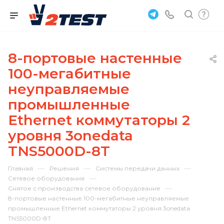
8-портовые настенные
100-мегабитные
неуправляемые
промышленные
Ethernet коммутаторы 2
уровня 3onedata
TNS5000D-8T
—
—
—
Главная
Решения
Системы передачи данных
—
Сетевое оборудование
—
Снятое с производства сетевое оборудование
8-портовые настенные 100-мегабитные неуправляемые
промышленные Ethernet коммутаторы 2 уровня 3onedata
TNS5000D-8T