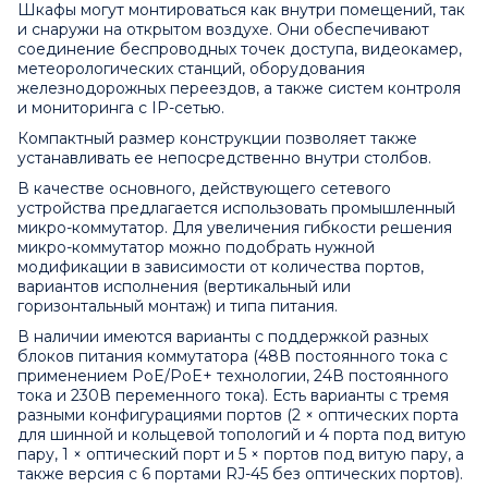
Шкафы могут монтироваться как внутри помещений, так
и снаружи на открытом воздухе. Они обеспечивают
соединение беспроводных точек доступа, видеокамер,
метеорологических станций, оборудования
железнодорожных переездов, а также систем контроля
и мониторинга с IP-сетью.
Компактный размер конструкции позволяет также
устанавливать ее непосредственно внутри столбов.
В качестве основного, действующего сетевого
устройства предлагается использовать промышленный
микро-коммутатор. Для увеличения гибкости решения
микро-коммутатор можно подобрать нужной
модификации в зависимости от количества портов,
вариантов исполнения (вертикальный или
горизонтальный монтаж) и типа питания.
В наличии имеются варианты с поддержкой разных
блоков питания коммутатора (48В постоянного тока с
применением PoE/PoE+ технологии, 24В постоянного
тока и 230В переменного тока). Есть варианты с тремя
разными конфигурациями портов (2 × оптических порта
для шинной и кольцевой топологий и 4 порта под витую
пару, 1 × оптический порт и 5 × портов под витую пару, а
также версия с 6 портами RJ-45 без оптических портов).