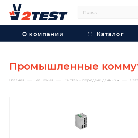
О компании
Каталог
Промышленные коммут
—
—
—
Главная
Решения
Системы передачи данных
Сет