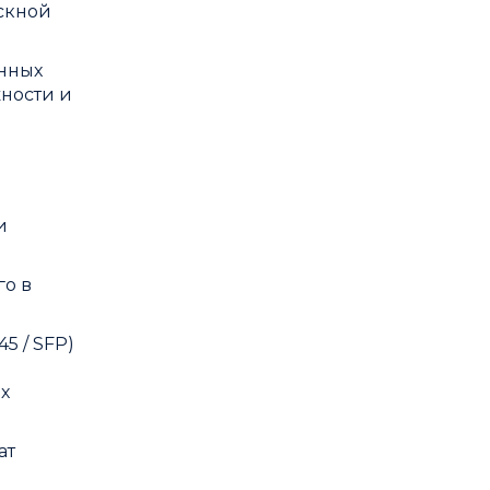
скной
нных
жности и
и
о в
5 / SFP)
х
ат