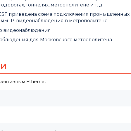
одорогах, тоннелях, метрополитене и т. д.
2TEST приведена схема подключения промышленных
емы IP-видеонаблюдения в метрополитене:
наблюдения для Московского метрополитена
ки
фективным Ethernet