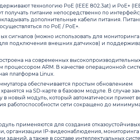
живают технологию PoE (IEEE 802.3at) и PoE+ (IE
гут получать питание непосредственно по интерфейс
рокладывать дополнительные кабели питания. Пита
существляться по PoE / PoE+.
ных сигналов (можно использовать для мониторинга
для подключения внешних датчиков) и поддержив
построена на современных высокопроизводительны
м процессором ARM. В качестве операционной сис
ая платформа Linux.
мутатора обеспечивается простым обновлением
ранятся на SD-карте в базовом модуле. В случае з
ту в новый модуль, который автоматически примет в
ения работоспособности сети сокращено до минимума
уль применяются для создания отказоустойчивых
и, организации IP-видеонаблюдения, мониторинга
зданий, а также в составе интеллектуальных сист