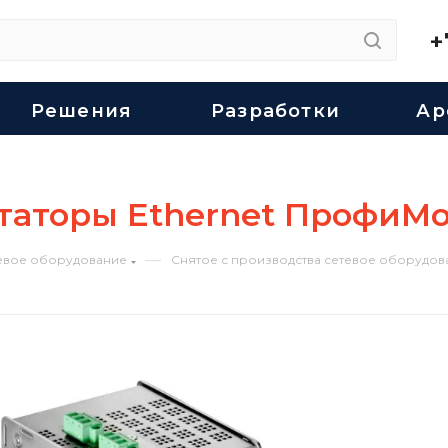
+
Решения
Разработки
Ар
аторы Ethernet ПрофиМ
—
евое оборудование
Снятое с производства сетевое оборудов