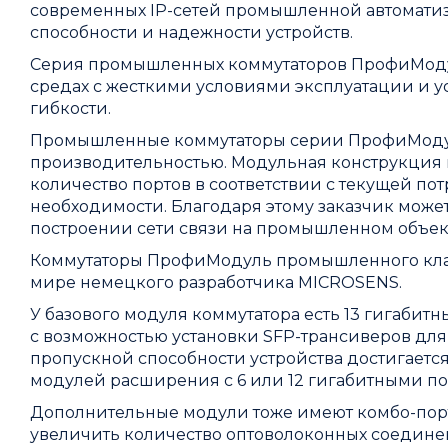
современных IP-сетей промышленной автоматиз
способности и надежности устройств.
Серия промышленных коммутаторов ПрофиМоду
средах с жесткими условиями эксплуатации и у
гибкости.
Промышленные коммутаторы серии ПрофиМодул
производительностью. Модульная конструкция 
количество портов в соответствии с текущей по
необходимости. Благодаря этому заказчик мож
построении сети связи на промышленном объек
Коммутаторы ПрофиМодуль промышленного клас
мире немецкого разработчика MICROSENS.
У базового модуля коммутатора есть 13 гигабитны
с возможностью установки SFP-трансиверов дл
пропускной способности устройства достигает
модулей расширения с 6 или 12 гигабитными по
Дополнительные модули тоже имеют комбо-порты (
увеличить количество оптоволоконных соедине