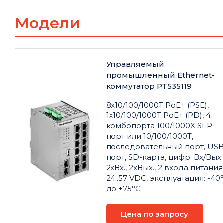
Модели
Управляемый
промышленный Ethernet-
коммутатор PT535119
8x10/100/1000T PoE+ (PSE),
1x10/100/1000T PoE+ (PD), 4
комбопорта 100/1000X SFP-
порт или 10/100/1000T,
последовательный порт, USB
порт, SD-карта, цифр. Вх/Вых:
2xВх., 2xВых., 2 входа питания
24..57 VDC, эксплуатация: -40
до +75°С
Цена по запросу