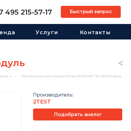
7 495 215-57-17
Быстрый запрос
енда
Услуги
Контакты
одуль
—
ание
Промышленные коммутаторы Ethernet ПрофиМодуль
Производитель:
2TEST
Подобрать аналог