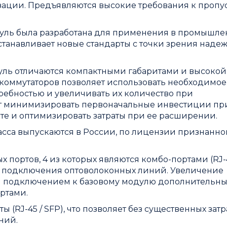
ации. Предъявляются высокие требования к пропу
ль была разработана для применения в промышле
станавливает новые стандарты с точки зрения наде
ь отличаются компактными габаритами и высокой
коммутаторов позволяет использовать необходимое
требностью и увеличивать их количество при
ет минимизировать первоначальные инвестиции пр
те и оптимизировать затраты при ее расширении.
са выпускаются в России, по лицензии признанног
х портов, 4 из которых являются комбо-портами (RJ-4
я подключения оптоволоконных линий. Увеличение
ся подключением к базовому модулю дополнительны
ртами.
RJ-45 / SFP), что позволяет без существенных затр
ний.