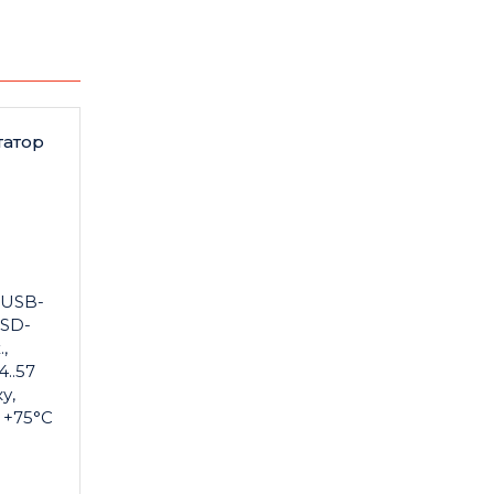
атор
 USB-
 SD-
,
4..57
у,
 +75°С