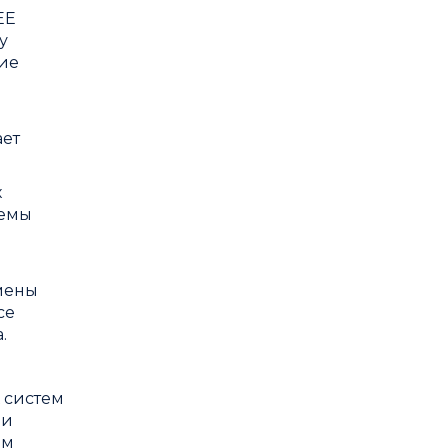
EE
у
ние
ает
х
темы
амены
се
.
 систем
 и
ем