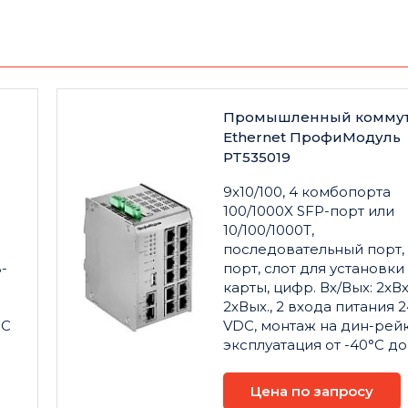
Промышленный коммут
Ethernet ПрофиМодуль
PT535019
9x10/100, 4 комбопорта
100/1000X SFP-порт или
10/100/1000T,
последовательный порт,
-
порт, слот для установки
карты, цифр. Вх/Вых: 2xВх.
2xВых., 2 входа питания 2
°С
VDC, монтаж на дин-рейк
эксплуатация от -40°С до
Цена по запросу