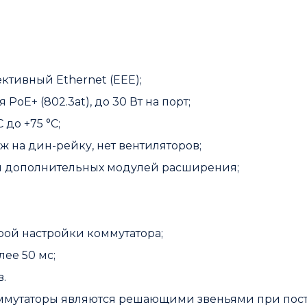
ктивный Ethernet (EEE);
оЕ+ (802.3at), до 30 Вт на порт;
до +75 °C;
 на дин-рейку, нет вентиляторов;
ки дополнительных модулей расширения;
рой настройки коммутатора;
лее 50 мс;
.
ммутаторы являются решающими звеньями при пос