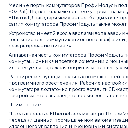
Медные порты коммутаторов ПрофиМодуль поддер
802.3at). Подключаемые сетевые устройства мо
Ethernet, благодаря чему нет необходимости п
самих коммутаторов ПрофиМодуль также может о
Устройство имеет 2 входа ввода/вывода аварий
состояния телекоммуникационного шкафа или 
резервирование питания.
Аппаратная часть коммутаторов ПрофиМодуль 
коммутационных чипсетах в сочетании с мощны
используется надежная открытая интеллектуальн
Расширение функциональных возможностей ком
программного обеспечения. Рабочие настройки х
коммутатора достаточно просто вставить SD-кар
настройки. Это означает, что время восстановл
Применение
Промышленные Ethernet-коммутаторы ПрофиМод
передачи данных, промышленной автоматизаци
удаленного управления инженерными системами 