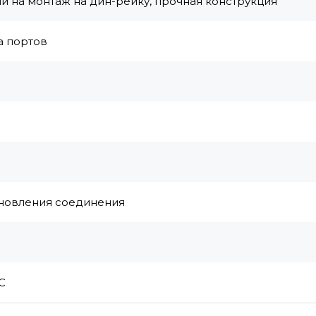
й на монтаж на дин-рейку, прочная конструкция
а портов
ановления соединения
С