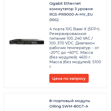
Gigabit Ethernet
коммутатор 3 уровня
RGS-PR9000-A-HV_EU
(10G)
4 порта 10G Base-X (SFP+).
Резервированное
питание 100..240 VAC /
100..370 VDC. Диапазон
рабочих температур: - от
-20°С до +60°С. Масса
(без модулей): 4610 г.
Масса (без модулей): 5100
г.
Цена по запросу
8-портовый модуль
ORing SWM-80GT-A