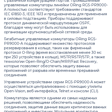
с различной конфигурацией портов. Промышленные
управляемые коммутаторы линейки ORing RGS-PR9000-
A полностью соответствуют требованиям стандартов
IEC 61850-3, IEEE 1613 и предназначены для применения
в силовых подстанциях. Приборы поддерживают
протокол динамической маршрутизации OSPF,
благодаря чему могут быть использованы для
организации крупномасштабной сетевой среды.
Гигабитные управляемые коммутаторы ORing RGS-
PR9000-A поддерживают множество протоколов
резервирования в кольце, таких как фирменный
протокол O-Ring (время восстановления менее 30 мс
при 250 устройствах в кольце), MSTP/RSTP/STP, а также
технологии Open-Ring/O-Chain/MRP/Fast Recovery,
которые позволяют обеспечить защиту важных
приложений от разрыва или временных прерываний
соединения.
Управление устройствами серии RGS-PR9000-A может
осуществляться централизованно с помощью утилиты
Open-Vision, веб-интерфейса, Telnet и консоли (CLI).
Коммутаторы являются одними из самых надежных
решений, позволяющими обеспечить надежность
соединения, защитив данные ваших критически важных
приложений и инвестиции. Модульная архитектура