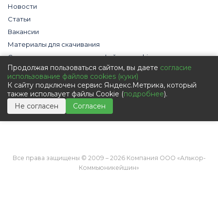
Новости
Статьи
Вакансии
Материалы для скачивания
Cогласие на использование файлов cookies
Продолжая пользоваться сайтом, вы даете
согласие
Обработка персональных данных с помощью сервиса
использование файлов cookies (куки)
«Яндекс.Метрика»
К сайту подключен сервис Яндекс.Метрика, который
Политика в отношении обработки персональных данных
также использует файлы Cookie (
подробнее
).
Пользовательское соглашение
Не согласен
Согласен
Согласие на обработку персональных данных
Все права защищены © 2009 – 2026 Компания ООО «Алькор-
Коммьюникейшин»