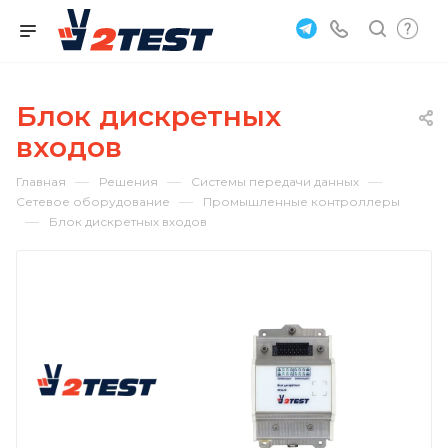
Блок дискретных
входов
—
—
—
Главная
Решения
Системы передачи данных
—
Сетевое оборудование
Промышленные контроллеры
—
Блок дискретных входов