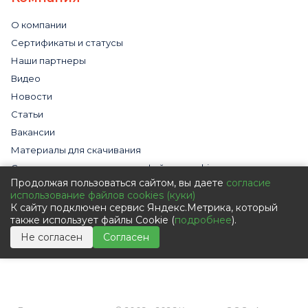
О компании
Сертификаты и статусы
Наши партнеры
Видео
Новости
Статьи
Вакансии
Материалы для скачивания
Cогласие на использование файлов cookies
Продолжая пользоваться сайтом, вы даете
согласие
Обработка персональных данных с помощью сервиса
использование файлов cookies (куки)
«Яндекс.Метрика»
К сайту подключен сервис Яндекс.Метрика, который
Политика в отношении обработки персональных данных
также использует файлы Cookie (
подробнее
).
Пользовательское соглашение
Не согласен
Согласен
Согласие на обработку персональных данных