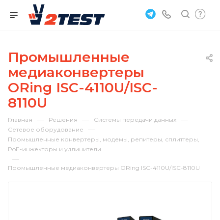
Промышленные
медиаконвертеры
ORing ISC-4110U/ISC-
8110U
—
—
—
Главная
Решения
Системы передачи данных
—
Сетевое оборудование
Промышленные конвертеры, модемы, репитеры, сплиттеры,
PoE-инжекторы и удлинители
—
Промышленные медиаконвертеры ORing ISC-4110U/ISC-8110U