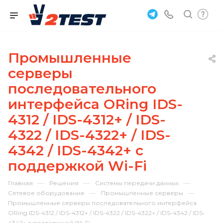
Промышленные
серверы
последовательного
интерфейса ORing IDS-
4312 / IDS-4312+ / IDS-
4322 / IDS-4322+ / IDS-
4342 / IDS-4342+ с
поддержкой Wi-Fi
—
—
—
Главная
Решения
Системы передачи данных
—
—
Сетевое оборудование
Промышленные серверы
Промышленные серверы последовательного интерфейса
ORing IDS-4312 / IDS-4312+ / IDS-4322 / IDS-4322+ / IDS-4342 / IDS-
4342+ с поддержкой Wi-Fi