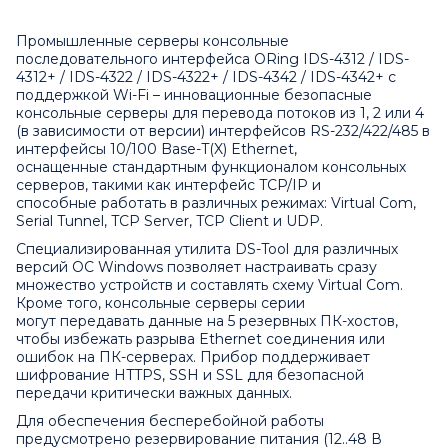
Промышленные серверы консольные
последовательного интерфейса ORing IDS-4312 / IDS-
4312+ / IDS-4322 / IDS-4322+ / IDS-4342 / IDS-4342+ с
поддержкой Wi-Fi – инновационные безопасные
консольные серверы для перевода потоков из 1, 2 или 4
(в зависимости от версии) интерфейсов RS-232/422/485 в
интерфейсы 10/100 Base-T(X) Ethernet,
оснащенные стандартным функционалом консольных
серверов, такими как интерфейс TCP/IP и
способные работать в различных режимах: Virtual Com,
Serial Tunnel, TCP Server, TCP Client и UDP.
Специализированная утилита DS-Tool для различных
версий ОС Windows позволяет настраивать сразу
множество устройств и составлять схему Virtual Com.
Кроме того, консольные серверы серии
могут передавать данные на 5 резервных ПК-хостов,
чтобы избежать разрыва Ethernet соединения или
ошибок на ПК-серверах. Прибор поддерживает
шифрование HTTPS, SSH и SSL для безопасной
передачи критически важных данных.
Для обеспечения бесперебойной работы
предусмотрено резервирование питания (12..48 В