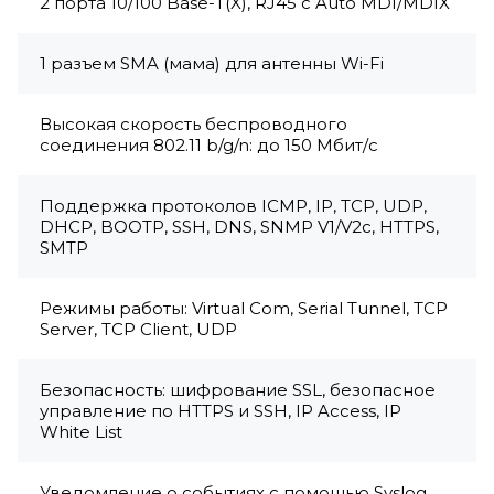
2 порта 10/100 Base-T(X), RJ45 с Auto MDI/MDIX
1 разъем SMA (мама) для антенны Wi-Fi
Высокая скорость беспроводного
соединения 802.11 b/g/n: до 150 Мбит/с
Поддержка протоколов ICMP, IP, TCP, UDP,
DHCP, BOOTP, SSH, DNS, SNMP V1/V2c, HTTPS,
SMTP
Режимы работы: Virtual Com, Serial Tunnel, TCP
Server, TCP Client, UDP
Безопасность: шифрование SSL, безопасное
управление по HTTPS и SSH, IP Access, IP
White List
Уведомление о событиях с помощью Syslog,