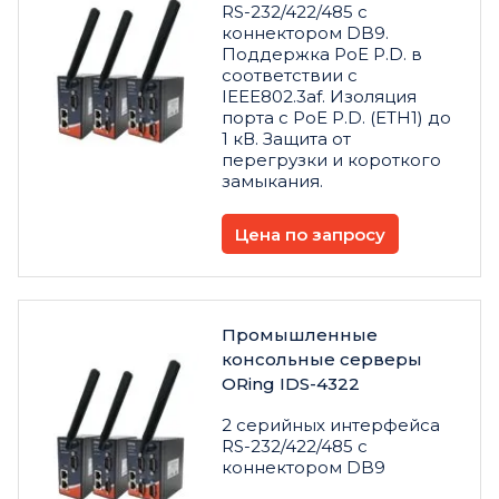
RS-232/422/485 с
коннектором DB9.
Поддержка PoE P.D. в
соответствии с
IEEE802.3af. Изоляция
порта с PoE P.D. (ETH1) до
1 кВ. Защита от
перегрузки и короткого
замыкания.
Цена по запросу
Промышленные
консольные серверы
ORing IDS-4322
2 серийных интерфейса
RS-232/422/485 с
коннектором DB9