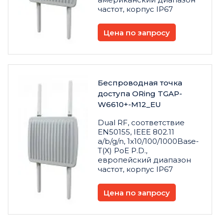
частот, корпус IP67
Цена по запросу
Беспроводная точка
доступа ORing TGAP-
W6610+-M12_EU
Dual RF, соответствие
EN50155, IEEE 802.11
a/b/g/n, 1x10/100/1000Base-
T(X) PoE P.D.,
европейский диапазон
частот, корпус IP67
Цена по запросу