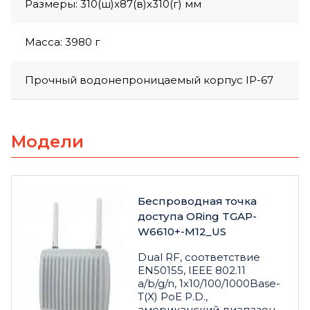
Размеры: 310(ш)x87(в)х310(г) мм
Масса: 3980 г
Прочный водонепроницаемый корпус IP-67
Модели
Беспроводная точка
доступа ORing TGAP-
W6610+-M12_US
Dual RF, соответствие
EN50155, IEEE 802.11
a/b/g/n, 1x10/100/1000Base-
T(X) PoE P.D.,
американский диапазон