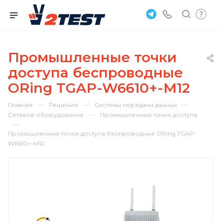
Промышленные точки
доступа беспроводные
ORing TGAP-W6610+-M12
—
—
—
Главная
Решения
Системы передачи данных
—
Сетевое оборудование
Промышленные точки доступа
—
Промышленные точки доступа беспроводные ORing TGAP-
W6610+-M12