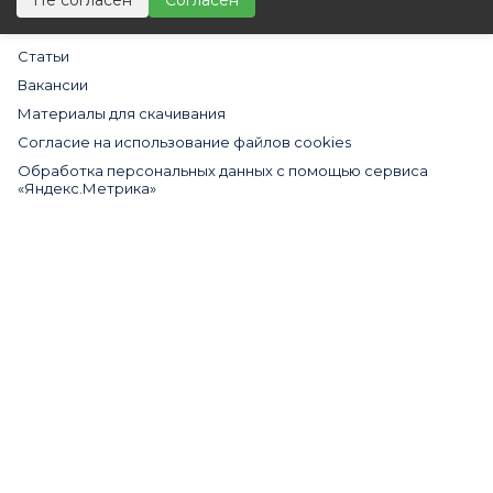
Не согласен
Согласен
Новости
Статьи
Вакансии
Материалы для скачивания
Cогласие на использование файлов cookies
Обработка персональных данных с помощью сервиса
«Яндекс.Метрика»
Политика в отношении обработки персональных данных
Пользовательское соглашение
Согласие на обработку персональных данных
Все права защищены © 2009 – 2026 Компания ООО «Алькор-
Коммьюникейшин»