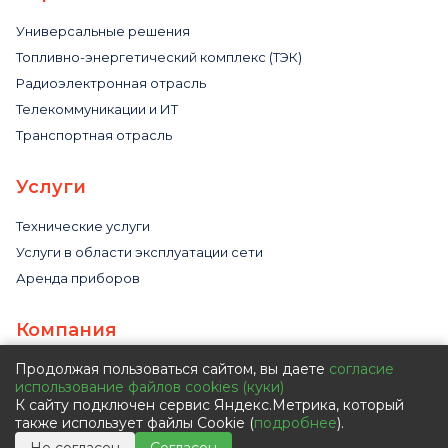
Универсальные решения
Топливно-энергетический комплекс (ТЭК)
Радиоэлектронная отрасль
Телекоммуникации и ИТ
Транспортная отрасль
Услуги
Технические услуги
Услуги в области эксплуатации сети
Аренда приборов
Компания
Продолжая пользоваться сайтом, вы даете
согласие
О компании
использование файлов cookies (куки)
Сертификаты и статусы
К сайту подключен сервис Яндекс.Метрика, который
Наши партнеры
также использует файлы Cookie (
подробнее
).
Видео