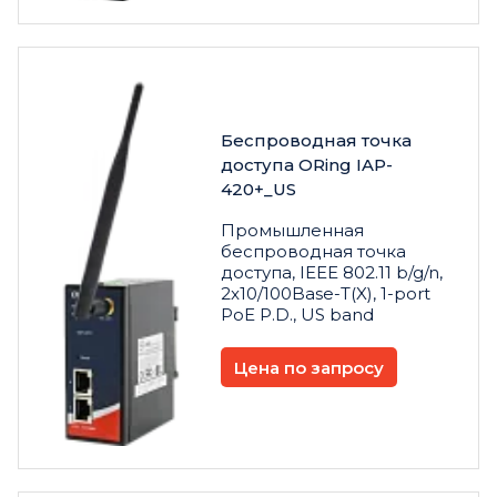
Беспроводная точка
доступа ORing IAP-
420+_US
Промышленная
беспроводная точка
доступа, IEEE 802.11 b/g/n,
2x10/100Base-T(X), 1-port
PoE P.D., US band
Цена по запросу