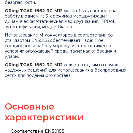
безопасности.
ORing
TGAR
-1662-3
G
-
M
12
может быть настроен на
работу в одном из 3-х режимов маршрутизации:
динамическая/статическая маршрутизация, PPPoE
аутентификация, модем
Dial
-
up
.
Использование М-коннекторов в соответствии со
стандартом EN50155 обеспечивает надежное
соединение и работу маршрутизатора в тяжелых
условиях окружающей среды, таких как вибрация и
удары.
ORing
TGAR
-1662-3
G
-
M
12
является одним из самых
надежных решений для использования в беспроводных
сетях для подвижного состава.
Основные
характеристики
Соответствие EN50155