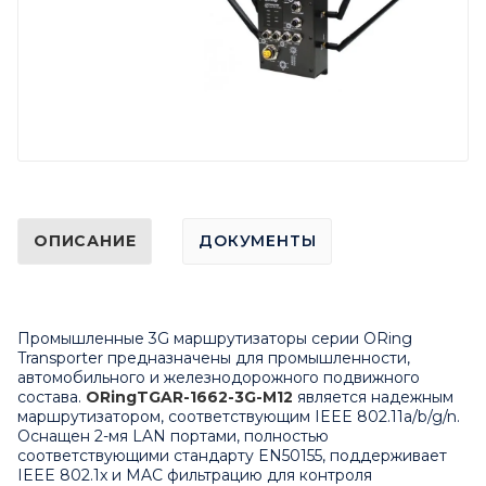
ОПИСАНИЕ
ДОКУМЕНТЫ
Промышленные 3G маршрутизаторы серии ORing
Transporter предназначены для промышленности,
автомобильного и железнодорожного подвижного
состава.
ORing
TGAR
-1662-3
G
-
M
12
является надежным
маршрутизатором, соответствующим IEEE 802.11a/b/g/n.
Оснащен 2-мя
LAN
портами, полностью
соответствующими стандарту EN50155, поддерживает
IEEE 802.1
x
и MAC фильтрацию для контроля