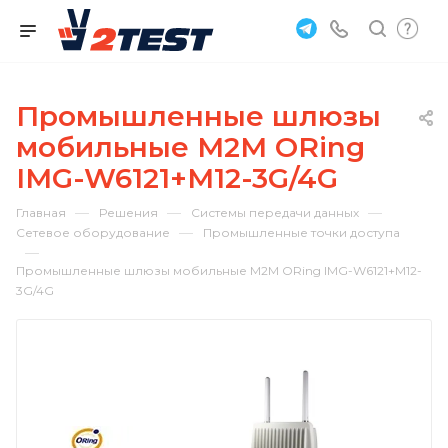
Промышленные шлюзы
мобильные M2M ORing
IMG-W6121+M12-3G/4G
—
—
—
Главная
Решения
Системы передачи данных
—
Сетевое оборудование
Промышленные точки доступа
—
Промышленные шлюзы мобильные M2M ORing IMG-W6121+M12-
3G/4G