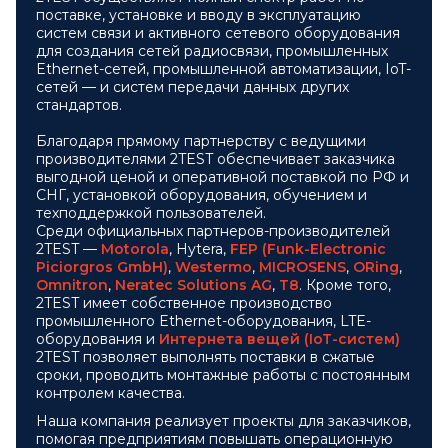
поставке, установке и вводу в эксплуатацию
систем связи и активного сетевого оборудования
для создания сетей радиосвязи, промышленных
Ethernet-сетей, промышленной автоматизации, IoT-
сетей — и систем передачи данных других
стандартов.
Благодаря прямому партнерству с ведущими
производителями 2TEST обеспечивает заказчика
выгодной ценой и оперативной поставкой по РФ и
СНГ, установкой оборудования, обучением и
техподдержкой пользователей.
Среди официальных партнеров-производителей
2TEST —
Motorola
, Hytera,
FEP (Funk-Electronic
Piciorgros GmbH)
,
Westermo
,
MICROSENS
,
ORing
,
Omnitron
,
Neratec Solutions AG
,
Т8
. Кроме того,
2TEST имеет собственное производство
промышленного Ethernet-оборудования, LTE-
оборудования и
Интернета вещей (IoT-систем)
2TEST позволяет выполнять поставки в сжатые
сроки, проводить монтажные работы с постоянным
контролем качества.
Наша компания реализует проекты для заказчиков,
помогая предприятиям повышать операционную