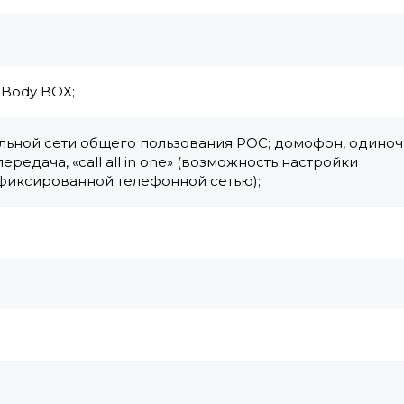
 Body BOX;
льной сети общего пользования POC; домофон, одино
едача, «call all in one» (возможность настройки
 фиксированной телефонной сетью);