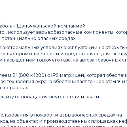
аботан Шэньчжэньской компанией
d., использует взрывобезопасные компоненты, кот
 потенциально опасных средах.
 экстремальных условиях эксплуатации на открыты
раслях промышленности и предназначен для экспл
м насыщением горючего газа, на автозаправочных с
м 8” (800 х 1280) с IPS матрицей, которая обеспеч
я технология экрана обеспечивает точное отзывчи
 перчатках.
ащиту от попадания внутрь пыли и влаги.
ользования в пожаро- и взрывоопасных средах на
са, на объектах и производственных площадках не