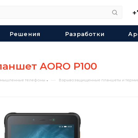
+
Решения
Разработки
Ар
аншет AORO P100
—
мышленные телефоны
Взрывозащищенные планшеты и терми