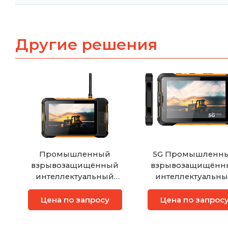
Другие решения
Промышленный
5G Промышленн
взрывозащищённый
взрывозащищённ
интеллектуальный
интеллектуальн
терминал AORO P9000
терминал AORO P9
с плоской панелью
Pro
Цена по запросу
Цена по запрос