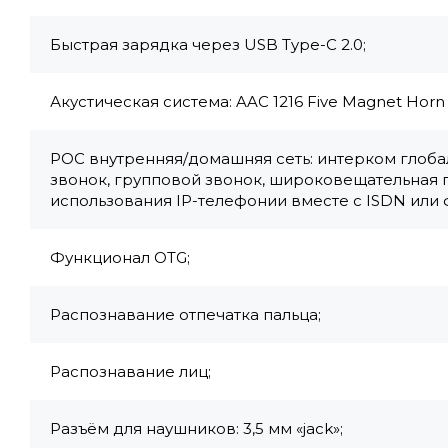
Быстрая зарядка через USB Type-С 2.0;
Акустическая система: AAC 1216 Five Magnet Horn
POC внутренняя/домашняя сеть: интерком глоба
звонок, групповой звонок, широковещательная пер
использования IP-телефонии вместе с ISDN или
Функционал OTG;
Распознавание отпечатка пальца;
Распознавание лиц;
Разъём для наушников: 3,5 мм «jack»;