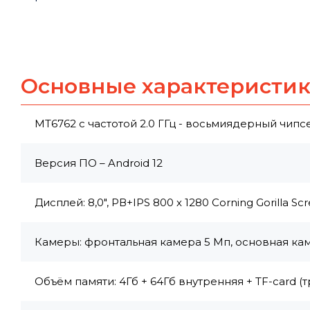
Основные характеристи
MT6762 с частотой 2.0 ГГц - восьмиядерный чипс
Версия ПО – Android 12
Дисплей: 8,0", РВ+IPS 800 х 1280 Corning Gorilla Sc
Камеры: фронтальная камера 5 Мп, основная ка
Объём памяти: 4Гб + 64Гб внутренняя + TF-card (т