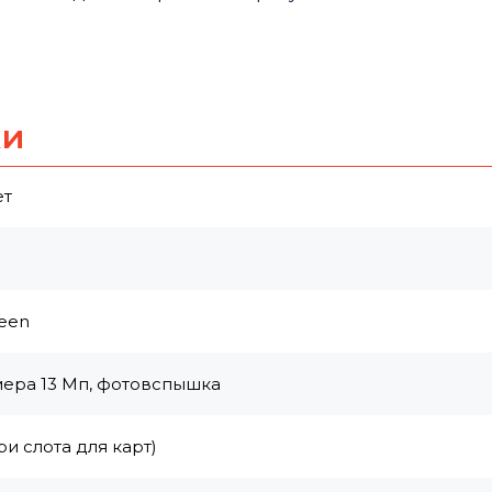
ки
ет
reen
мера 13 Мп, фотовспышка
ри слота для карт)