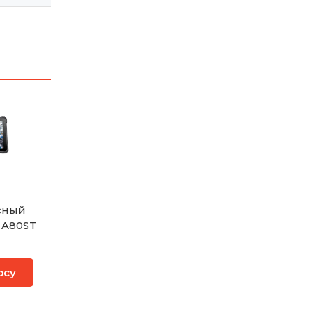
сный
 A80ST
осу