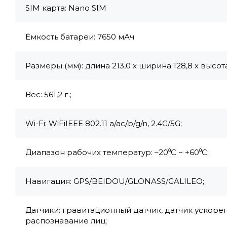
SIM карта: Nano SIM
Ёмкость батареи: 7650 мАч
Размеры (мм): длина 213,0 х ширина 128,8 х высота
Вес: 561,2 г.;
Wi-Fi: WiFiIEEE 802.11 a/ac/b/g/n, 2.4G/5G;
Диапазон рабочих температур: –20⁰С ~ +60⁰С;
Навигация: GPS/BEIDOU/GLONASS/GALILEO;
Датчики: гравитационный датчик, датчик ускорен
распознавание лиц;