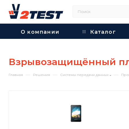
О компании
Каталог
Взрывозащищённый пл
—
—
—
Главная
Решения
Системы передачи данных
Про