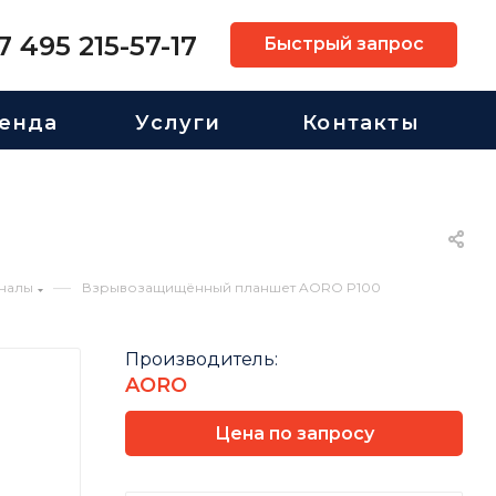
7 495 215-57-17
Быстрый запрос
енда
Услуги
Контакты
—
налы
Взрывозащищённый планшет AORO P100
Производитель:
AORO
Цена по запросу