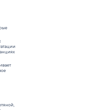
орые
х
уатации
танциях
ивает
вое
фтяной,