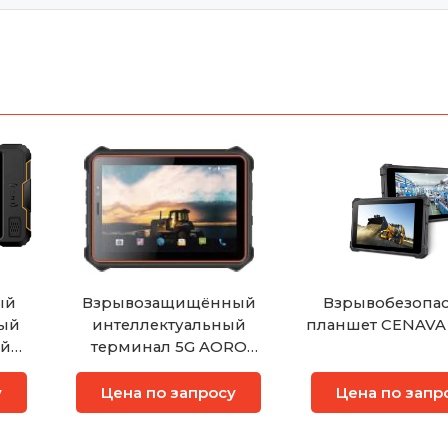
ый
Взрывозащищённый
Взрывобезопа
ый
интеллектуальный
планшет CENAVA
ый
терминал 5G AORO
000
P10000
у
Цена по запросу
Цена по запр