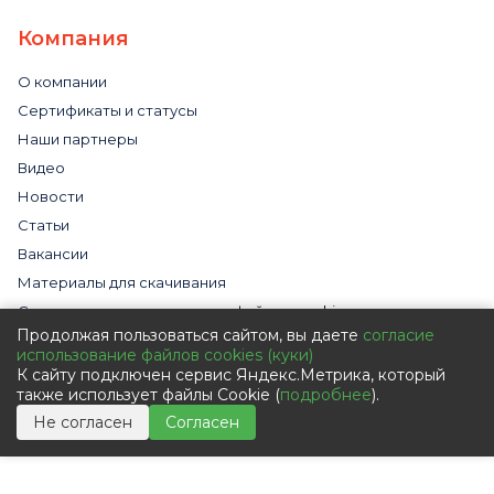
Компания
О компании
Сертификаты и статусы
Наши партнеры
Видео
Новости
Статьи
Вакансии
Материалы для скачивания
Cогласие на использование файлов cookies
Продолжая пользоваться сайтом, вы даете
согласие
Обработка персональных данных с помощью сервиса
использование файлов cookies (куки)
«Яндекс.Метрика»
К сайту подключен сервис Яндекс.Метрика, который
Политика в отношении обработки персональных данных
также использует файлы Cookie (
подробнее
).
Пользовательское соглашение
Не согласен
Согласен
Согласие на обработку персональных данных