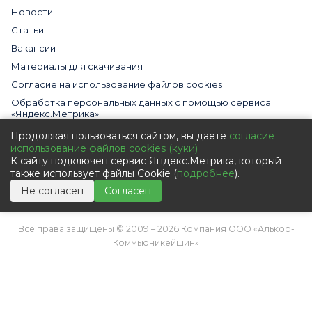
Новости
Статьи
Вакансии
Материалы для скачивания
Cогласие на использование файлов cookies
Обработка персональных данных с помощью сервиса
«Яндекс.Метрика»
Политика в отношении обработки персональных данных
Продолжая пользоваться сайтом, вы даете
согласие
использование файлов cookies (куки)
Пользовательское соглашение
К сайту подключен сервис Яндекс.Метрика, который
Согласие на обработку персональных данных
также использует файлы Cookie (
подробнее
).
Не согласен
Согласен
Все права защищены © 2009 – 2026 Компания ООО «Алькор-
Коммьюникейшин»