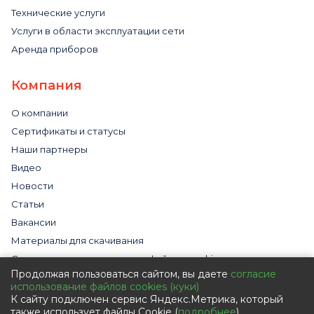
Технические услуги
Услуги в области эксплуатации сети
Аренда приборов
Компания
О компании
Сертификаты и статусы
Наши партнеры
Видео
Новости
Статьи
Вакансии
Материалы для скачивания
Cогласие на использование файлов cookies
Продолжая пользоваться сайтом, вы даете
согласие
Обработка персональных данных с помощью сервиса
использование файлов cookies (куки)
«Яндекс.Метрика»
К сайту подключен сервис Яндекс.Метрика, который
Политика в отношении обработки персональных данных
также использует файлы Cookie (
подробнее
).