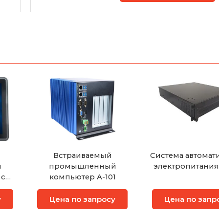
Встраиваемый
Система автомат
й
промышленный
электропитания
 с
компьютер A-101
ом
у
Цена по запросу
Цена по запр