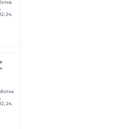
ботка
,
2, 24,
е
и
аботка
,
2, 24,