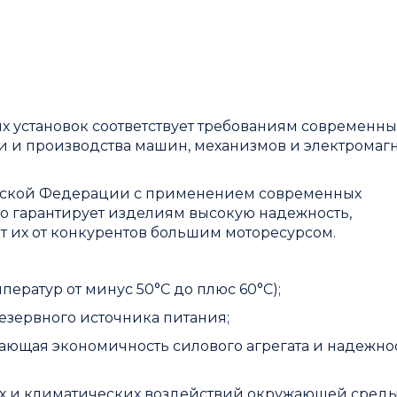
 установок соответствует требованиям современны
и и производства машин, механизмов и электромаг
ийской Федерации с применением современных
то гарантирует изделиям высокую надежность,
ет их от конкурентов большим моторесурсом.
ератур от минус 50°С до плюс 60°С);
резервного источника питания;
ающая экономичность силового агрегата и надежно
их и климатических воздействий окружающей сред