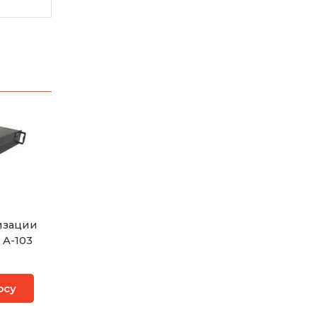
изации
 A-103
осу