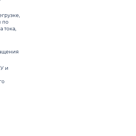
грузке,
ы по
 тока,
ращения
У и
го