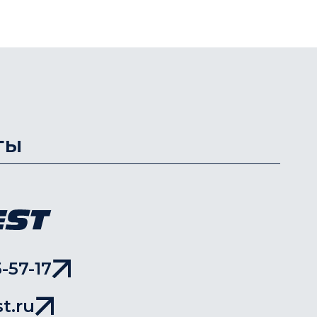
ты
-57-17
t.ru