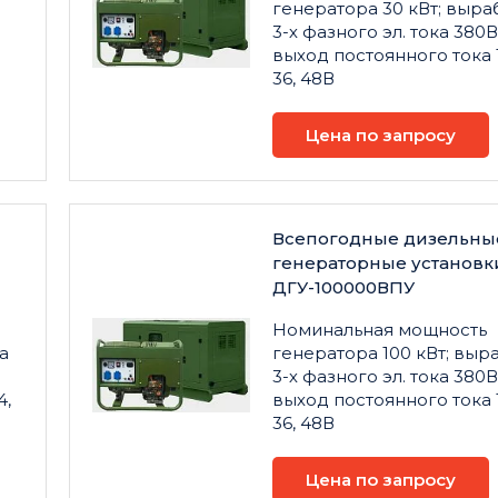
генератора 30 кВт; выра
3-х фазного эл. тока 380В
выход постоянного тока 1
36, 48В
Цена по запросу
Всепогодные дизельны
генераторные установк
ДГУ-100000ВПУ
Номинальная мощность
а
генератора 100 кВт; выр
3-х фазного эл. тока 380В
4,
выход постоянного тока 1
36, 48В
Цена по запросу