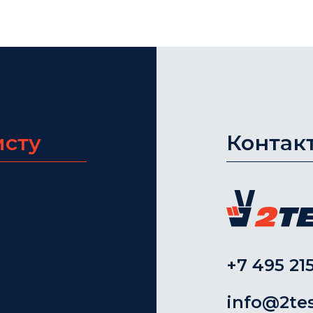
исту
Контак
+7 495 215
info@2tes