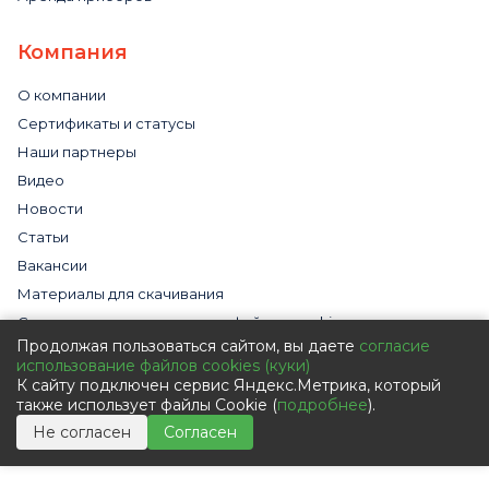
Компания
О компании
Сертификаты и статусы
Наши партнеры
Видео
Новости
Статьи
Вакансии
Материалы для скачивания
Cогласие на использование файлов cookies
Продолжая пользоваться сайтом, вы даете
согласие
Обработка персональных данных с помощью сервиса
использование файлов cookies (куки)
«Яндекс.Метрика»
К сайту подключен сервис Яндекс.Метрика, который
Политика в отношении обработки персональных данных
также использует файлы Cookie (
подробнее
).
Пользовательское соглашение
Не согласен
Согласен
Согласие на обработку персональных данных