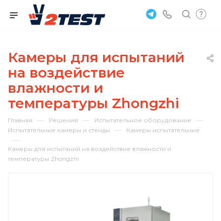
Камеры для испытаний
на воздействие
влажности и
температуры Zhongzhi
—
—
—
Главная
Решения
Испытательное оборудование
—
Испытательные камеры и стенды
Камеры испытательные
—
Камеры для испытаний на воздействие влажности и
температуры Zhongzhi