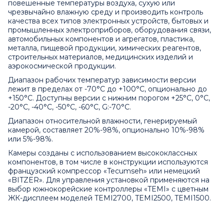
повешенные температуры воздуха, сухую или
чрезвычайно влажную среду и производить контроль
качества всех типов электронных устройств, бытовых и
промышленных электроприборов, оборудования связи,
автомобильных компонентов и агрегатов, пластика,
металла, пищевой продукции, химических реагентов,
строительных материалов, медицинских изделий и
аэрокосмической продукции.
Диапазон рабочих температур зависимости версии
лежит в пределах от -70°C до +100°C, опционально до
+150°C. Доступны версии с нижним порогом +25°C, 0°C,
-20°C, -40°C, -50°C, -60°C, G:-70°C.
Диапазон относительной влажности, генерируемый
камерой, составляет 20%-98%, опционально 10%-98%
или 5%-98%.
Камеры созданы с использованием высококлассных
компонентов, в том числе в конструкции используются
французский компрессор «Tecumseh» или немецкий
«BITZER». Для управления установкой применяются на
выбор южнокорейские контроллеры «TEMI» с цветным
ЖК-дисплеем моделей TEMI2700, TEMI2500, TEMI1500.