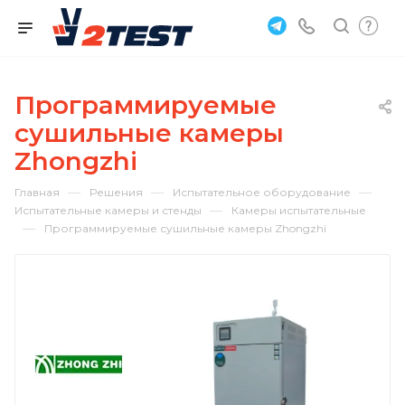
Программируемые
сушильные камеры
Zhongzhi
—
—
—
Главная
Решения
Испытательное оборудование
—
Испытательные камеры и стенды
Камеры испытательные
—
Программируемые сушильные камеры Zhongzhi