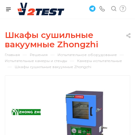
Шкафы сушильные
вакуумные Zhongzhi
—
—
—
Главная
Решения
Испытательное оборудование
—
Испытательные камеры и стенды
Камеры испытательные
—
Шкафы сушильные вакуумные Zhongzhi