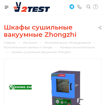
Шкафы сушильные
вакуумные Zhongzhi
—
—
—
Главная
Решения
Испытательное оборудование
—
Испытательные камеры и стенды
Камеры испытательные
—
Шкафы сушильные вакуумные Zhongzhi