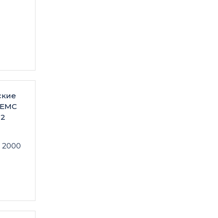
ские
 EMC
N2
 2000