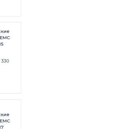
ские
 EMC
M5
 330
ские
 EMC
M7