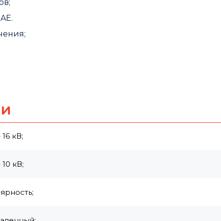
ов;
SAE.
чения;
ки
16 кВ;
10 кВ;
ярность;
даленный;