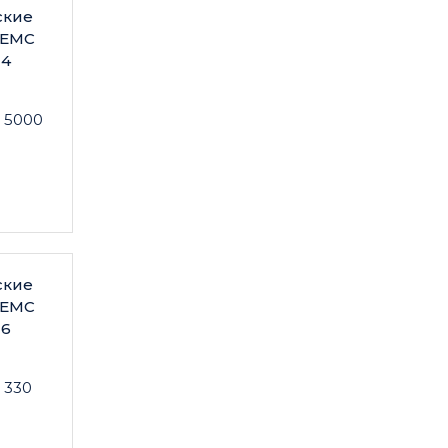
ские
 EMC
N4
 5000
ские
 EMC
N6
 330