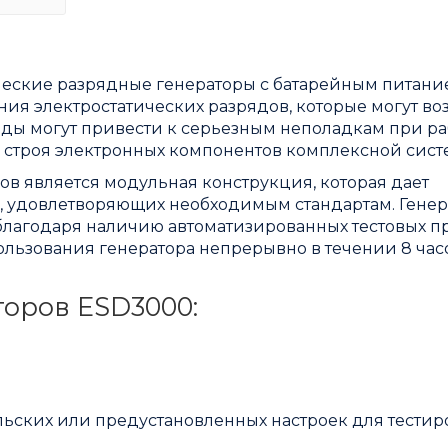
ческие разрядные генераторы с батарейным питани
я электростатических разрядов, которые могут во
яды могут привести к серьезным неполадкам при ра
з строя электронных компонентов комплексной сист
в является модульная конструкция, которая дает
, удовлетворяющих необходимым стандартам. Гене
благодаря наличию автоматизированных тестовых п
ользования генератора непрерывно в течении 8 час
оров ESD3000:
льских или предустановленных настроек для тестир