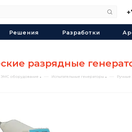
+
Решения
Разработки
Ар
еские разрядные генерат
—
—
ЭМС оборудование
Испытательные генераторы
Ручные