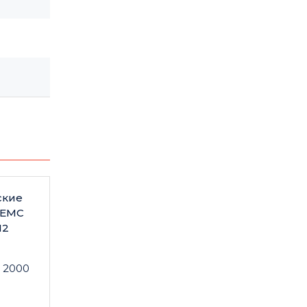
ские
 EMC
M2
 2000