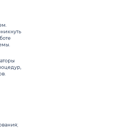
ем.
зникнуть
боте
емы.
раторы
роцедур,
ов.
ования;