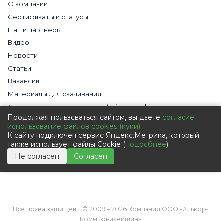
О компании
Сертификаты и статусы
Наши партнеры
Видео
Новости
Статьи
Вакансии
Материалы для скачивания
Cогласие на использование файлов cookies
Продолжая пользоваться сайтом, вы даете
согласие
Обработка персональных данных с помощью сервиса
использование файлов cookies (куки)
«Яндекс.Метрика»
К сайту подключен сервис Яндекс.Метрика, который
Политика в отношении обработки персональных данных
также использует файлы Cookie (
подробнее
).
Пользовательское соглашение
Не согласен
Согласен
Согласие на обработку персональных данных
Все права защищены © 2009 – 2026 Компания ООО «Алькор-
Коммьюникейшин»