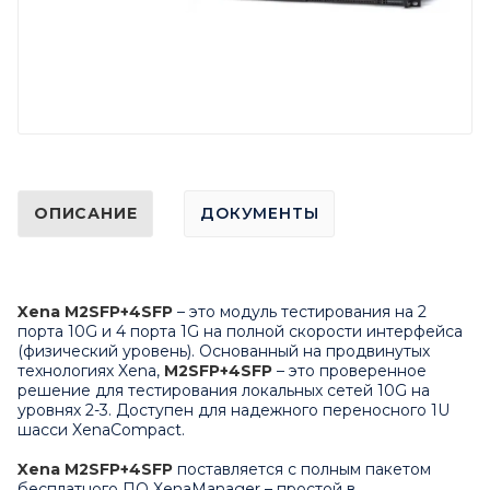
ОПИСАНИЕ
ДОКУМЕНТЫ
Xena
M2SFP+4SFP
– это модуль тестирования на 2
порта 10G и 4 порта 1G на полной скорости интерфейса
(физический уровень). Основанный на продвинутых
технологиях
Xena
,
M2SFP+4SFP
– это проверенное
решение для тестирования локальных сетей 10G на
уровнях 2-3.
Доступен для надежного переносного 1U
шасси
XenaCompact
.
Xena
M2SFP+4SFP
поставляется с полным пакетом
бесплатного ПО XenaManager – простой в