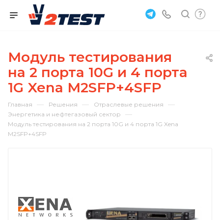
Модуль тестирования
на 2 порта 10G и 4 порта
1G Xena M2SFP+4SFP
—
—
—
Главная
Решения
Отраслевые решения
—
Энергетика и нефтегазовый сектор
Модуль тестирования на 2 порта 10G и 4 порта 1G Xena
M2SFP+4SFP