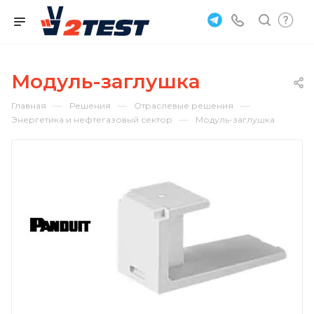
Модуль-заглушка
—
—
—
Главная
Решения
Отраслевые решения
—
Энергетика и нефтегазовый сектор
Модуль-заглушка