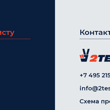
исту
Контак
+7 495 215
info@2tes
Схема пр