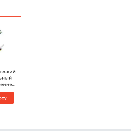
ческий
льный
ренней
и
осу