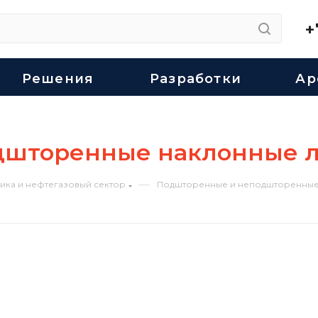
+
Решения
Разработки
Ар
дшторенные наклонные 
—
ика и нефтегазовый сектор
Подшторенные и неподшторенные