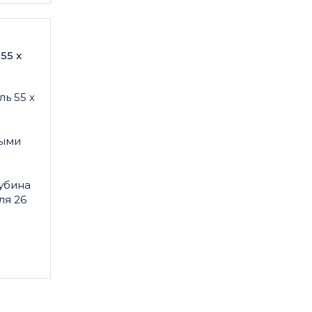
55 x
ь 55 x
ными
убина
ля 26