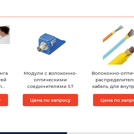
нга
Модули с волоконно-
Волоконно-опти
тей
оптическими
распределите
n
соединителями ST
кабель для внут
com)
прокладк
у
Цена по запросу
Цена по запр