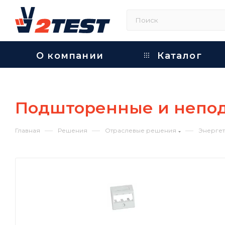
О компании
Каталог
Подшторенные и непо
—
—
—
Главная
Решения
Отраслевые решения
Энергет