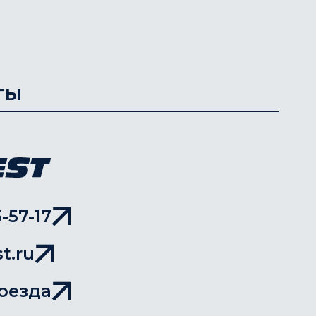
ты
-57-17
t.ru
оезда