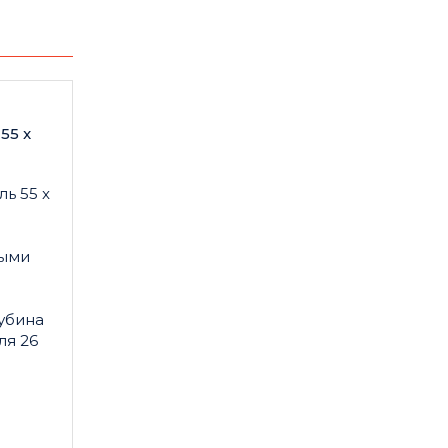
55 x
ь 55 x
ными
убина
ля 26