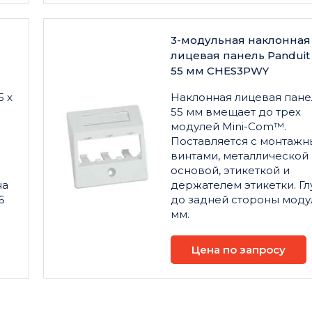
3-модульная наклонная
лицевая панель Panduit 
55 мм CHES3PWY
5 x
Наклонная лицевая панел
55 мм вмещает до трех
модулей Mini-Com™.
Поставляется с монтаж
винтами, металлической
основой, этикеткой и
на
держателем этикетки. Гл
6
до задней стороны моду
мм.
Цена по запросу