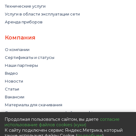
Технические услуги
Услуги в области эксплуатации сети
Аренда приборов
Компания
О компании
Сертификаты и статусы
Наши партнеры
Видео
Новости
Статьи
Вакансии
Материалы для скачивания
Cогласие на использование файлов cookies
Продолжая пользоваться сайтом, вы даете
согласие
Обработка персональных данных с помощью сервиса
использование файлов cookies (куки)
«Яндекс.Метрика»
К сайту подключен сервис Яндекс.Метрика, который
Политика в отношении обработки персональных данных
также использует файлы Cookie (
подробнее
).