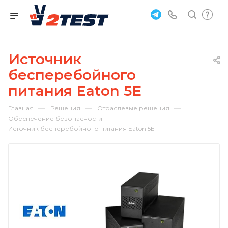
Источник
бесперебойного
питания Eaton 5E
—
—
—
Главная
Решения
Отраслевые решения
—
Обеспечение безопасности
Источник бесперебойного питания Eaton 5E