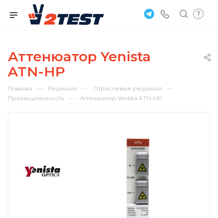
Аттенюатор Yenista
ATN-HP
—
—
—
Главная
Решения
Отраслевые решения
—
Промышленность
Аттенюатор Yenista ATN-HP