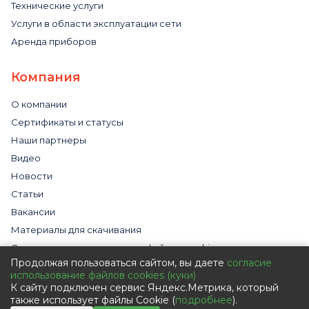
Технические услуги
Услуги в области эксплуатации сети
Аренда приборов
Компания
О компании
Сертификаты и статусы
Наши партнеры
Видео
Новости
Статьи
Вакансии
Материалы для скачивания
Cогласие на использование файлов cookies
Продолжая пользоваться сайтом, вы даете
согласие
Обработка персональных данных с помощью сервиса
использование файлов cookies (куки)
«Яндекс.Метрика»
К сайту подключен сервис Яндекс.Метрика, который
Политика в отношении обработки персональных данных
также использует файлы Cookie (
подробнее
).