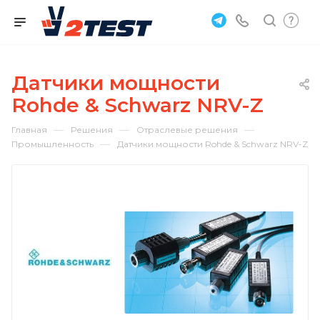
Датчики мощности
Rohde & Schwarz NRV-Z
—
—
—
Главная
Решения
Отраслевые решения
—
Промышленность
Датчики мощности Rohde & Schwarz NRV-Z