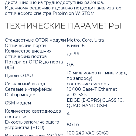
дистанционно из труднодоступных районов.
К данному решению идеально подходит анализатор
оптического спектра
Proximion WISTOM
.
ТЕХНИЧЕСКИЕ ПАРАМЕТРЫ
Стандартные OTDR модули
Metro, Core, Ultra
Оптические порты
8 или 16
Количество внешних
до 96
оптических портов
Потери от OTDR до порта
0,8
(дБ)
10 миллионов и 1 миллиард
Циклы OTAU
по запросу)
Сигнальный выход
состояние системы
Сетевые интерфейсы
10/100 Base-T Ethernet
Dial-up модем
v. 92, 56 k
EDGE (E-GPRS) CLASS 10,
GSM модем
QUAD-BAND GSM
Количество светодиодов
4
состояния
Емкость запоминающего
80 Гб
устройства (HDD)
100-240 VAC, 50/60
Источник питания (AC/DC)