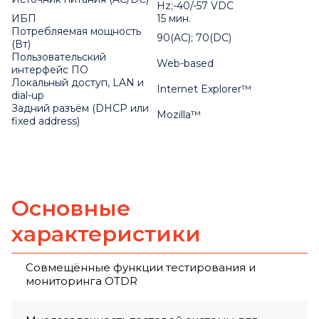
Hz;-40/-57 VDC
ИБП
15 мин.
Потребляемая мощность
90(AC); 70(DC)
(Вт)
Пользовательский
Web-based
интерфейс ПО
Локальный доступ, LAN и
Internet Explorer™
dial-up
Задний разъём (DHCP или
Mozilla™
fixed address)
Основные
характеристики
Совмещённые функции тестирования и
мониторинга OTDR