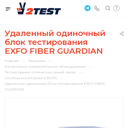
Удаленный одиночный
блок тестирования
EXFO FIBER GUARDIAN
—
—
Главная
Решения
—
Контрольно-измерительное оборудование
—
Тестирование оптических линий связи
—
Системы мониторинга ВОЛС
Удаленный одиночный блок тестирования EXFO FIBER
GUARDIAN