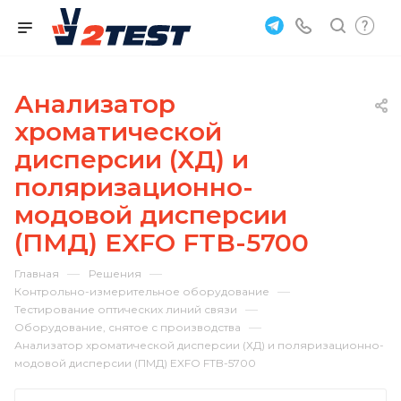
Анализатор
хроматической
дисперсии (ХД) и
поляризационно-
модовой дисперсии
(ПМД) EXFO FTB-5700
—
—
Главная
Решения
—
Контрольно-измерительное оборудование
—
Тестирование оптических линий связи
—
Оборудование, снятое с производства
Анализатор хроматической дисперсии (ХД) и поляризационно-
модовой дисперсии (ПМД) EXFO FTB-5700