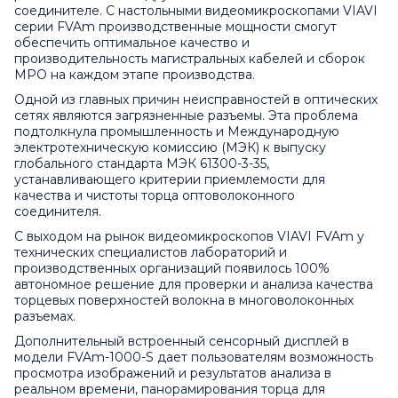
соединителе. С настольными видеомикроскопами VIAVI
серии FVAm производственные мощности смогут
обеспечить оптимальное качество и
производительность магистральных кабелей и сборок
MPO на каждом этапе производства.
Одной из главных причин неисправностей в оптических
сетях являются загрязненные разъемы. Эта проблема
подтолкнула промышленность и Международную
электротехническую комиссию (МЭК) к выпуску
глобального стандарта МЭК 61300-3-35,
устанавливающего критерии приемлемости для
качества и чистоты торца оптоволоконного
соединителя.
С выходом на рынок видеомикроскопов VIAVI FVAm у
технических специалистов лабораторий и
производственных организаций появилось 100%
автономное решение для проверки и анализа качества
торцевых поверхностей волокна в многоволоконных
разъемах.
Дополнительный встроенный сенсорный дисплей в
модели FVAm-1000-S дает пользователям возможность
просмотра изображений и результатов анализа в
реальном времени, панорамирования торца для