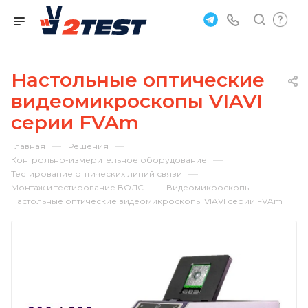
Настольные оптические
видеомикроскопы VIAVI
серии FVAm
—
—
Главная
Решения
—
Контрольно-измерительное оборудование
—
Тестирование оптических линий связи
—
—
Монтаж и тестирование ВОЛС
Видеомикроскопы
Настольные оптические видеомикроскопы VIAVI серии FVAm