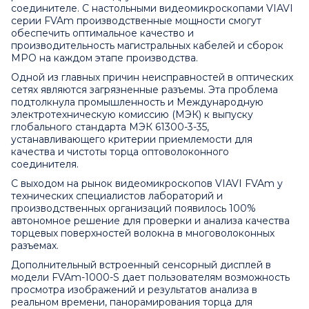
соединителе. С настольными видеомикроскопами VIAVI
серии FVAm производственные мощности смогут
обеспечить оптимальное качество и
производительность магистральных кабелей и сборок
MPO на каждом этапе производства.
Одной из главных причин неисправностей в оптических
сетях являются загрязненные разъемы. Эта проблема
подтолкнула промышленность и Международную
электротехническую комиссию (МЭК) к выпуску
глобального стандарта МЭК 61300-3-35,
устанавливающего критерии приемлемости для
качества и чистоты торца оптоволоконного
соединителя.
С выходом на рынок видеомикроскопов VIAVI FVAm у
технических специалистов лабораторий и
производственных организаций появилось 100%
автономное решение для проверки и анализа качества
торцевых поверхностей волокна в многоволоконных
разъемах.
Дополнительный встроенный сенсорный дисплей в
модели FVAm-1000-S дает пользователям возможность
просмотра изображений и результатов анализа в
реальном времени, панорамирования торца для