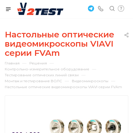
Настольные оптические
видеомикроскопы VIAVI
серии FVAm
—
—
Главная
Решения
—
Контрольно-измерительное оборудование
—
Тестирование оптических линий связи
—
—
Монтаж и тестирование ВОЛС
Видеомикроскопы
Настольные оптические видеомикроскопы VIAVI серии FVAm