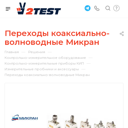
Переходы коаксиально-
волноводные Микран
—
—
Главная
Решения
—
Контрольно-измерительное оборудование
—
Контрольно-измерительные приборы КИП
—
Измерительные пробники и аксессуары
Переходы коаксиально-волноводные Микран