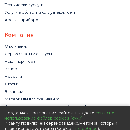
Технические услуги
Услуги в области эксплуатации сети
Аренда приборов
Компания
О компании
Сертификаты и статусы
Наши партнеры
Видео
Новости
Статьи
Вакансии
Материалы для скачивания
Cогласие на использование файлов cookies
Продолжая пользоваться сайтом, вы даете
согласие
Обработка персональных данных с помощью сервиса
использование файлов cookies (куки)
«Яндекс.Метрика»
К сайту подключен сервис Яндекс.Метрика, который
Политика в отношении обработки персональных данных
также использует файлы Cookie (
подробнее
).