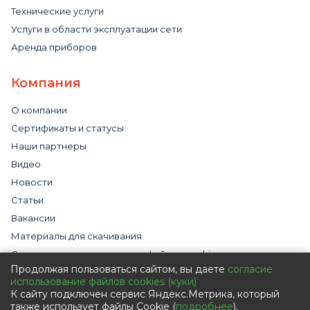
Технические услуги
Услуги в области эксплуатации сети
Аренда приборов
Компания
О компании
Сертификаты и статусы
Наши партнеры
Видео
Новости
Статьи
Вакансии
Материалы для скачивания
Cогласие на использование файлов cookies
Продолжая пользоваться сайтом, вы даете
согласие
Обработка персональных данных с помощью сервиса
использование файлов cookies (куки)
«Яндекс.Метрика»
К сайту подключен сервис Яндекс.Метрика, который
Политика в отношении обработки персональных данных
также использует файлы Cookie (
подробнее
).