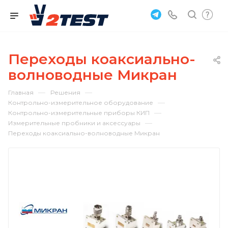
Переходы коаксиально-
волноводные Микран
—
—
Главная
Решения
—
Контрольно-измерительное оборудование
—
Контрольно-измерительные приборы КИП
—
Измерительные пробники и аксессуары
Переходы коаксиально-волноводные Микран