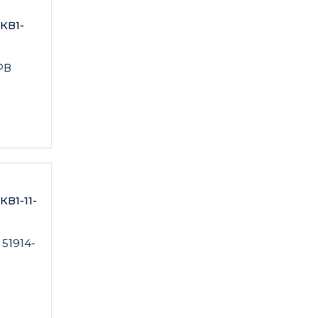
КВ1-
РВ
В1-11-
 51914-