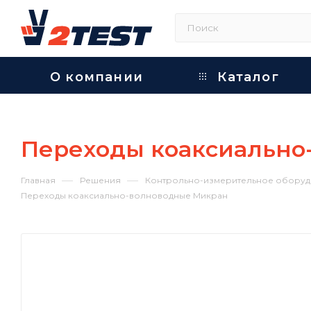
О компании
Каталог
Переходы коаксиально
—
—
Главная
Решения
Контрольно-измерительное оборуд
Переходы коаксиально-волноводные Микран