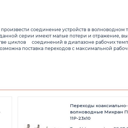
произвести соединение устройств в волноводном т
 данной серии имеют малые потери и отражение, в
стве циклов соединений в диапазоне рабочих темп
у возможна поставка переходов с максимальной рабо
Переходы коаксиально-
-
волноводные Микран П
11Р-23х10