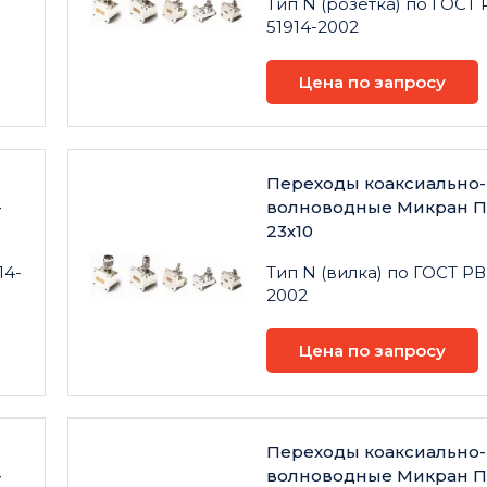
Тип N (розетка) по ГОСТ 
51914-2002
Цена по запросу
Переходы коаксиально-
-
волноводные Микран ПК
23х10
14-
Тип N (вилка) по ГОСТ РВ
2002
Цена по запросу
Переходы коаксиально-
-
волноводные Микран П