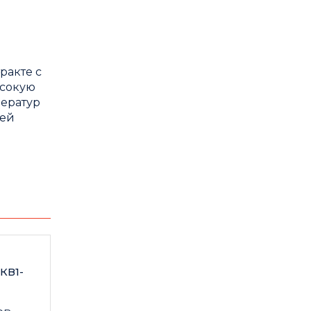
ракте с
ысокую
ератур
чей
КВ1-