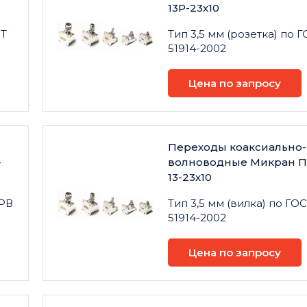
13Р-23х10
СТ
Тип 3,5 мм (розетка) по 
51914-2002
Цена по запросу
Переходы коаксиально-
-
волноводные Микран П
13-23х10
 РВ
Тип 3,5 мм (вилка) по ГО
51914-2002
Цена по запросу