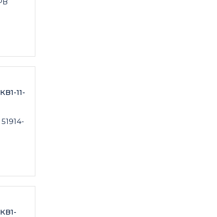
РВ
В1-11-
 51914-
КВ1-