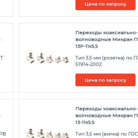
Цена по запросу
Переходы коаксиально-
-
волноводные Микран П
13Р-11х5,5
СТ
Тип 3,5 мм (розетка) по 
51914-2002
Цена по запросу
Переходы коаксиально-
-
волноводные Микран П
13-11х5,5
 РВ
Тип 3,5 мм (вилка) по ГО