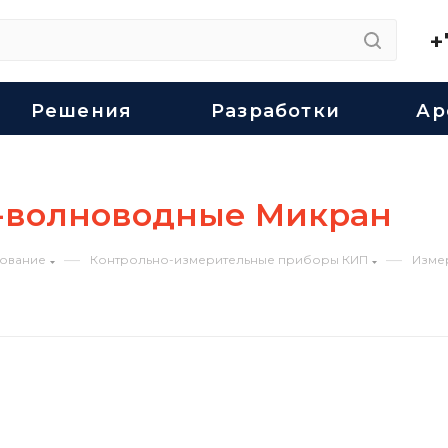
+
Решения
Разработки
Ар
-волноводные Микран
—
—
ование
Контрольно-измерительные приборы КИП
Изме