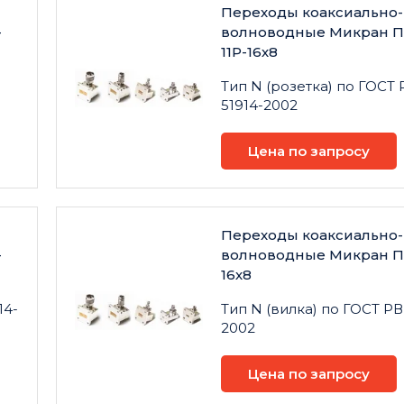
Переходы коаксиально-
-
волноводные Микран П
11Р-16х8
Тип N (розетка) по ГОСТ 
51914-2002
Цена по запросу
Переходы коаксиально-
-
волноводные Микран ПК
16х8
14-
Тип N (вилка) по ГОСТ РВ
2002
Цена по запросу