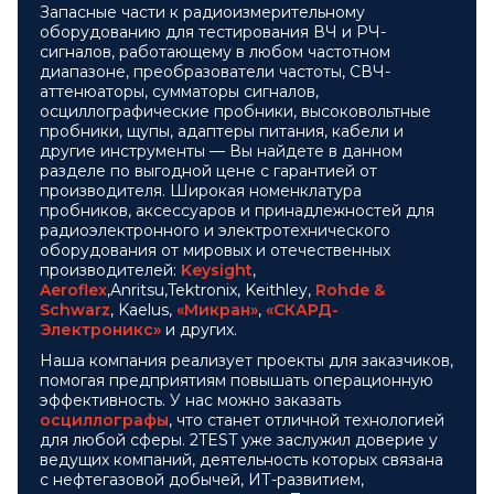
Запасные части к радиоизмерительному
оборудованию для тестирования ВЧ и РЧ-
сигналов, работающему в любом частотном
диапазоне, преобразователи частоты, СВЧ-
аттенюаторы, сумматоры сигналов,
осциллографические пробники, высоковольтные
пробники, щупы, адаптеры питания, кабели и
другие инструменты — Вы найдете в данном
разделе по выгодной цене с гарантией от
производителя. Широкая номенклатура
пробников, аксессуаров и принадлежностей для
радиоэлектронного и электротехнического
оборудования от мировых и отечественных
производителей:
Keysight
,
Aeroflex
,Anritsu,Tektronix, Keithley,
Rohde &
Schwarz
, Kaelus,
«Микран»
,
«СКАРД-
Электроникс»
и других.
Наша компания реализует проекты для заказчиков,
помогая предприятиям повышать операционную
эффективность. У нас можно заказать
осциллографы
, что станет отличной технологией
для любой сферы. 2TEST уже заслужил доверие у
ведущих компаний, деятельность которых связана
с нефтегазовой добычей, ИТ-развитием,