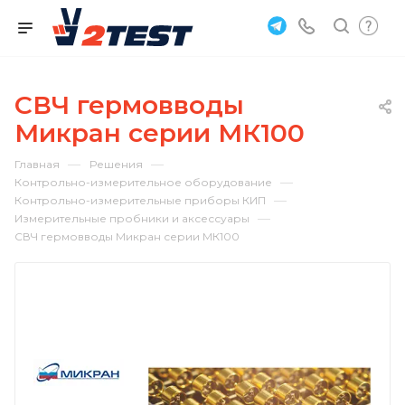
СВЧ гермовводы
Микран серии МК100
—
—
Главная
Решения
—
Контрольно-измерительное оборудование
—
Контрольно-измерительные приборы КИП
—
Измерительные пробники и аксессуары
СВЧ гермовводы Микран серии МК100