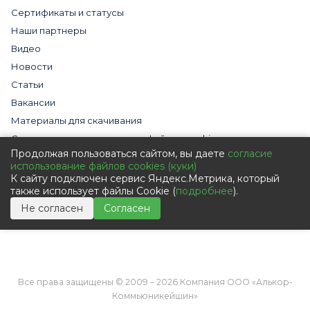
Сертификаты и статусы
Наши партнеры
Видео
Новости
Статьи
Вакансии
Материалы для скачивания
Cогласие на использование файлов cookies
Продолжая пользоваться сайтом, вы даете
согласие
Обработка персональных данных с помощью сервиса
использование файлов cookies (куки)
«Яндекс.Метрика»
К сайту подключен сервис Яндекс.Метрика, который
Политика в отношении обработки персональных данных
также использует файлы Cookie (
подробнее
).
Пользовательское соглашение
Не согласен
Согласен
Согласие на обработку персональных данных
Все права защищены © 2009 – 2026 Компания ООО «Алькор-
Коммьюникейшин»